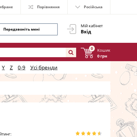
ибране
Порівняння
Російська
Мій кабінет
Передзвоніть мені
Вхід
0
Кошик
0 грн
Y
Z
0-9
Усі бренди
йтинг: