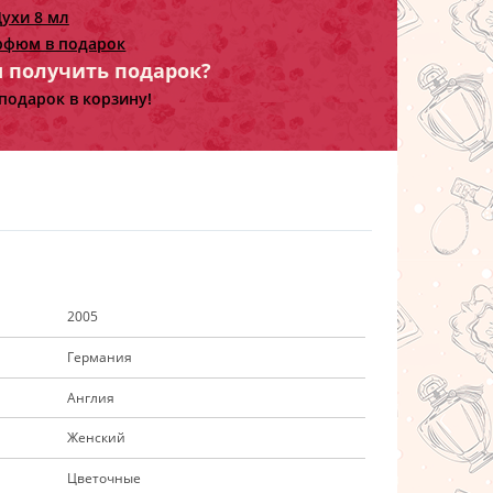
ухи 8 мл
рфюм в подарок
ы получить подарок?
подарок в корзину!
2005
Германия
Англия
Женский
Цветочные