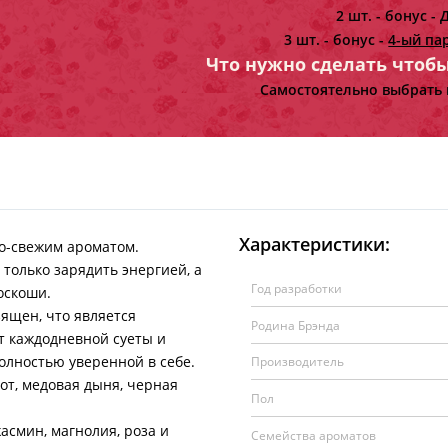
2 шт. - бонус -
Д
3 шт. - бонус -
4-ый па
Что нужно сделать чтоб
Самостоятельно выбрать 
Характеристики:
но-свежим ароматом.
только зарядить энергией, а
Год разработки
оскоши.
ящен, что является
Родина Брэнда
т каждодневной суеты и
олностью уверенной в себе.
Производитель
от, медовая дыня, черная
Пол
асмин, магнолия, роза и
Семейства ароматов