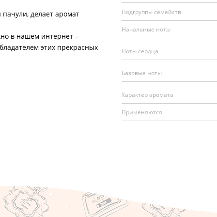
Подгруппы семейств
и пачули, делает аромат
Начальные ноты
но в нашем интернет –
обладателем этих прекрасных
Ноты сердца
Базовые ноты
Характер аромата
Применяются