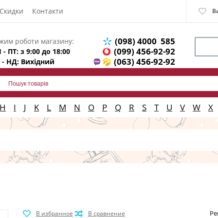
Скидки
Контакти
В
(098) 4000 585
жим роботи магазину:
(099) 456-92-92
 - ПТ: з 9:00 до 18:00
(063) 456-92-92
 - НД: Вихідний
H
I
J
K
L
M
N
O
P
Q
R
S
T
U
V
W
X
Ре