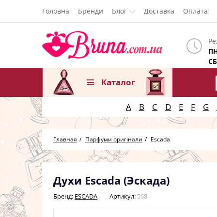
Головна
Бренди
Блог
Доставка
Оплата
Ре
ПН
СБ
Каталог
A
B
C
D
E
F
G
Главная
Парфуми оригінали
Escada
Духи Escada (Эскада)
Бренд:
ESCADA
Артикул:
568