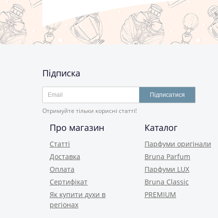
Підписка
Підписатися
Отримуйте тільки корисні статті!
Про магазин
Каталог
Статті
Парфуми оригінали
Доставка
Bruna Parfum
Оплата
Парфуми LUX
Сертифікат
Bruna Classic
Як купити духи в
PREMIUM
регіонах