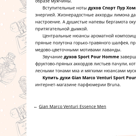
образе мужчины.
Вступительные ноты
духов Спорт Пур Хо
энергией. Жизнерадостные аккорды лимона да
настроение. А душистые напевы бергамота ок
притягательной дымкой.
Центральные нюансы ароматной композици
пряные полутона горько-травяного шалфея, 
медово-цветочными мотивами лаванды.
Звучание
духов Sport Pour Homme
заверш
фруктово-пряных аккордов листьев пачули, ко
лесными тонами мха и мягкими нюансами муск
Купить духи Gian Marco Venturi Sport Po
интернет-магазине парфюмерии Bruna.
←
Gian Marco Venturi Essence Men