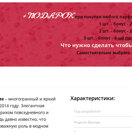
+ ПОДАРОК
при покупке любого парфю
1 шт. - бонус -
Д
2 шт. - бонус -
Д
3 шт. - бонус -
4-ый па
Что нужно сделать чтоб
Самостоятельно выбрать 
Характеристики:
ме
– многогранный и яркий
014 году. Элегантная
Год разработки
рихом повседневного и
ь давно известно, что
Родина Брэнда
оважную роль в модном