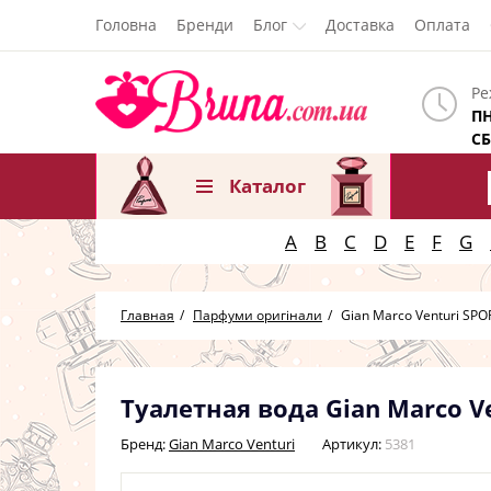
Головна
Бренди
Блог
Доставка
Оплата
Ре
ПН
СБ
Каталог
A
B
C
D
E
F
G
Главная
Парфуми оригінали
Gian Marco Venturi SP
Туалетная вода Gian Marco 
Бренд:
Gian Marco Venturi
Артикул:
5381