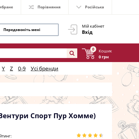
ибране
Порівняння
Російська
Мій кабінет
Передзвоніть мені
Вхід
0
Кошик
0 грн
Y
Z
0-9
Усі бренди
 Вентури Спорт Пур Хомме)
йтинг: