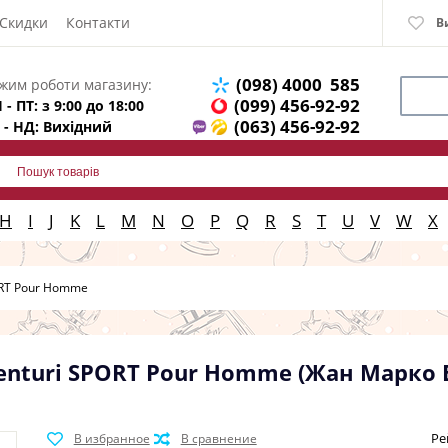
Скидки
Контакти
В
(098) 4000 585
жим роботи магазину:
(099) 456-92-92
 - ПТ: з 9:00 до 18:00
(063) 456-92-92
 - НД: Вихідний
H
I
J
K
L
M
N
O
P
Q
R
S
T
U
V
W
X
ORT Pour Homme
Venturi SPORT Pour Homme (Жан Марко
Ре