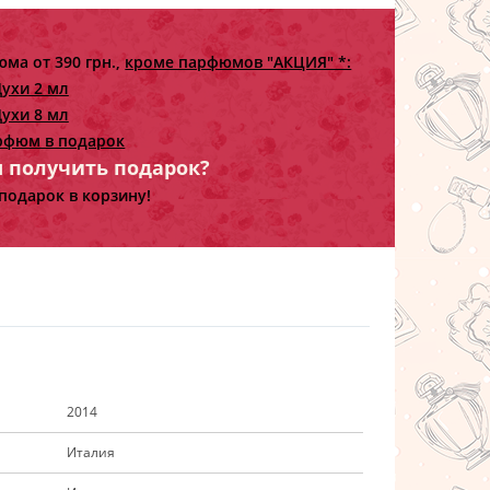
ма от 390 грн.,
кроме парфюмов "АКЦИЯ" *:
ухи 2 мл
ухи 8 мл
рфюм в подарок
ы получить подарок?
подарок в корзину!
2014
Италия