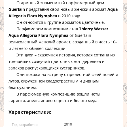
Старинный знаменитый парфюмерный дом
Guerlain
представил свой новый женский аромат
Aqua
Allegoria Flora Nymphea
в 2010 году.
Он относится к группе ароматов цветочные.
Парфюмером композиции стал
Thierry Wasser
.
Aqua Allegoria Flora Nymphea
от Guerlain –
великолепный женский аромат, созданный в честь 10-
и летнего юбилея коллекции.
Эти духи – сказочная история, которая соткана из
тончайших созвучий цветочных нот, деревьев и
запахов распускающихся кустарников.
Они похожи на встречу с прелестной феей полей и
лугов, окруженной сладострастным и дивным
благоуханием.
В парфюмерную композицию вошли ноты
сиринги, апельсинового цвета и белого меда.
Характеристики:
2010
Год разработки