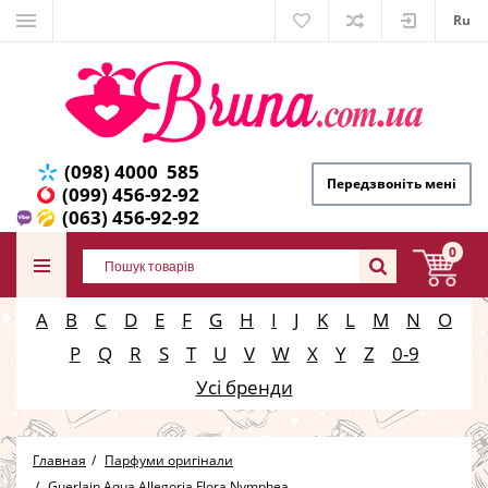
Ru
(098) 4000 585
Передзвоніть мені
(099) 456-92-92
(063) 456-92-92
0
A
B
C
D
E
F
G
H
I
J
K
L
M
N
O
P
Q
R
S
T
U
V
W
X
Y
Z
0-9
Усі бренди
Главная
Парфуми оригінали
Guerlain Aqua Allegoria Flora Nymphea