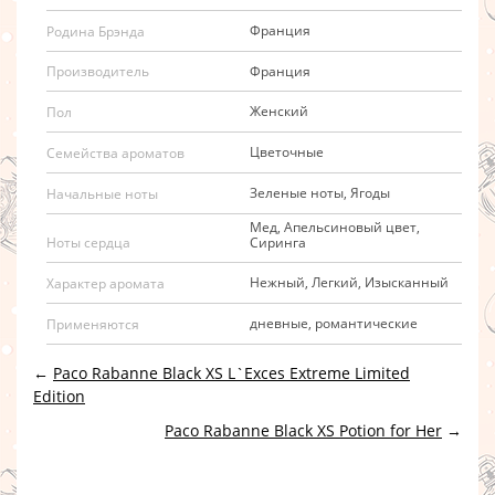
Франция
Родина Брэнда
Франция
Производитель
Женский
Пол
Цветочные
Семейства ароматов
Зеленые ноты, Ягоды
Начальные ноты
Мед, Апельсиновый цвет,
Сиринга
Ноты сердца
Нежный, Легкий, Изысканный
Характер аромата
дневные, романтические
Применяются
←
Paco Rabanne Black XS L`Exces Extreme Limited
Edition
Paco Rabanne Black XS Potion for Her
→