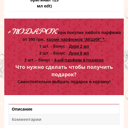
мл edt)
+ ПОДАРОК
при покупке любого парфюма
от 390 грн.,
кроме парфюмов "АКЦИЯ" *:
1 шт. - бонус -
Духи 2 мл
2 шт. - бонус -
Духи 8 мл
3 шт. - бонус -
4-ый парфюм в подарок
Что нужно сделать чтобы получить
подарок?
Самостоятельно выбрать подарок в корзину!
Описание
Комментарии