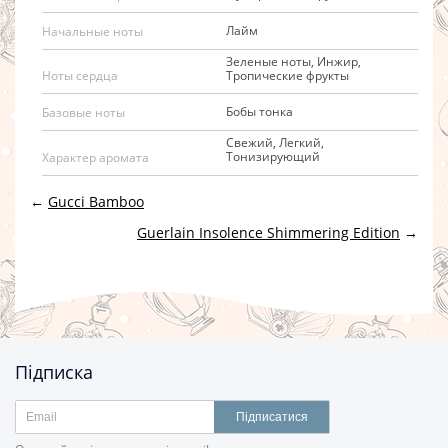
Лайм
Начальные ноты
Зеленые ноты, Инжир,
Тропические фрукты
Ноты сердца
Бобы тонка
Базовые ноты
Свежий, Легкий,
Тонизирующий
Характер аромата
←
Gucci Bamboo
Guerlain Insolence Shimmering Edition
→
Підписка
Підписатися