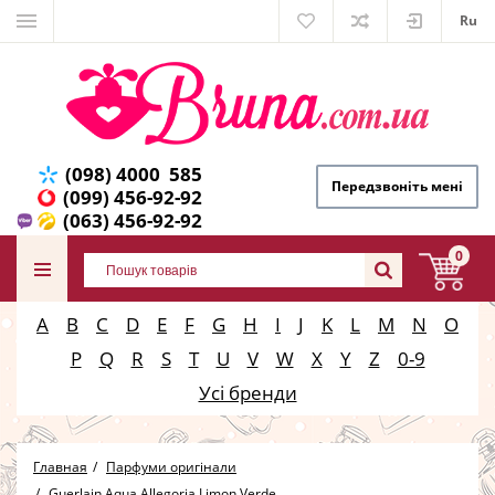
Ru
(098) 4000 585
Передзвоніть мені
(099) 456-92-92
(063) 456-92-92
0
A
B
C
D
E
F
G
H
I
J
K
L
M
N
O
P
Q
R
S
T
U
V
W
X
Y
Z
0-9
Усі бренди
Главная
Парфуми оригінали
Guerlain Aqua Allegoria Limon Verde