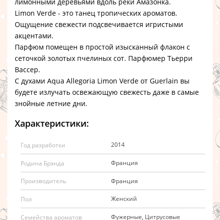
лимонными деревьями вдоль реки Амазонка.
Limon Verde - это танец тропических ароматов.
Ощущение свежести подсвечивается игристыми
акцентами.
Парфюм помещен в простой изысканный флакон с
сеточкой золотых пчелиных сот. Парфюмер Тьерри
Вассер.
С духами Aqua Allegoria Limon Verde от Guerlain вы
будете излучать освежающую свежесть даже в самые
знойные летние дни.
Характеристики:
2014
Год разработки
Франция
Родина Брэнда
Франция
Производитель
Женский
Пол
Фужерные, Цитрусовые
Семейства ароматов