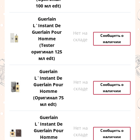
100 мл edt)
Guerlain
L`Instant De
Guerlain Pour
Нет на
Сообщить о
Homme
складе
наличии
(Tester
оригинал 125
мл edt)
Guerlain
L`Instant De
Нет на
Guerlain Pour
Сообщить о
складе
Homme
наличии
(Оригинал 75
мл edt)
Guerlain
L`Instant De
Нет на
Guerlain Pour
Сообщить о
складе
Homme
наличии