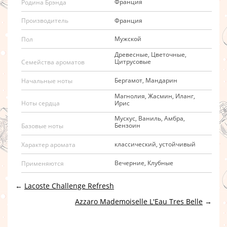
Франция
Родина Брэнда
Франция
Производитель
Мужской
Пол
Древесные, Цветочные,
Цитрусовые
Семейства ароматов
Бергамот, Мандарин
Начальные ноты
Магнолия, Жасмин, Иланг,
Ирис
Ноты сердца
Мускус, Ваниль, Амбра,
Бензоин
Базовые ноты
классический, устойчивый
Характер аромата
Вечерние, Клубные
Применяются
←
Lacoste Challenge Refresh
Azzaro Mademoiselle L'Eau Tres Belle
→