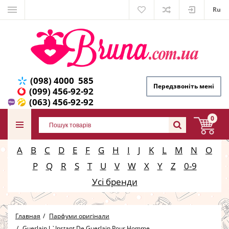
Ru
(098) 4000 585
Передзвоніть мені
(099) 456-92-92
(063) 456-92-92
0
A
B
C
D
E
F
G
H
I
J
K
L
M
N
O
P
Q
R
S
T
U
V
W
X
Y
Z
0-9
Усі бренди
Главная
Парфуми оригінали
Guerlain L`Instant De Guerlain Pour Homme