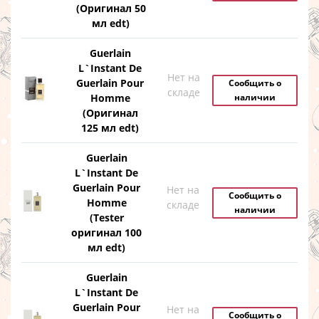
(Оригинал 50
мл edt)
Guerlain
L`Instant De
Нет на
Guerlain Pour
Сообщить о
складе
Homme
наличии
(Оригинал
125 мл edt)
Guerlain
L`Instant De
Guerlain Pour
Нет на
Сообщить о
Homme
складе
наличии
(Tester
оригинал 100
мл edt)
Guerlain
L`Instant De
Guerlain Pour
Нет на
Сообщить о