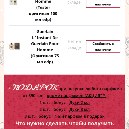
Homme
складе
наличии
(Tester
оригинал 100
мл edp)
Guerlain
L`Instant De
Нет на
Guerlain Pour
Сообщить о
складе
Homme
наличии
(Оригинал 75
мл edp)
+ ПОДАРОК
при покупке любого парфюма
от 390 грн.,
кроме парфюмов "АКЦИЯ" *:
1 шт. - бонус -
Духи 2 мл
2 шт. - бонус -
Духи 8 мл
3 шт. - бонус -
4-ый парфюм в подарок
Что нужно сделать чтобы получить