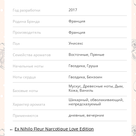
2017
Год разработки
Франция
Родина Брэнда
Франция
Производитель
Унисекс
Пол
Восточные, Пряные
Семейства ароматов
Гвоздика, Груша
Начальные ноты
Гвоздика, Бензоин
Ноты сердца
Мускус, Древесные ноты, Дым,
Кожа, Ваниль
Базовые ноты
Шикарный, обволакивающий,
непредсказуемый
Характер аромата
дневные, вечерние
Применяются
←
Ex Nihilo Fleur Narcotique Love Edition