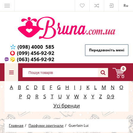
Ru
(098) 4000 585
Передзвоніть мені
(099) 456-92-92
(063) 456-92-92
0
A
B
C
D
E
F
G
H
I
J
K
L
M
N
O
P
Q
R
S
T
U
V
W
X
Y
Z
0-9
Усі бренди
Главная
Парфуми оригінали
Guerlain Lui