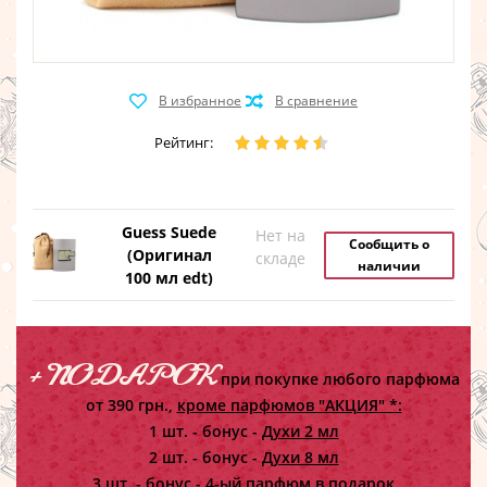
Рейтинг:
Guess Suede
Нет на
Сообщить о
(Оригинал
складе
наличии
100 мл edt)
+ ПОДАРОК
при покупке любого парфюма
от 390 грн.,
кроме парфюмов "АКЦИЯ" *:
1 шт. - бонус -
Духи 2 мл
2 шт. - бонус -
Духи 8 мл
3 шт. - бонус -
4-ый парфюм в подарок