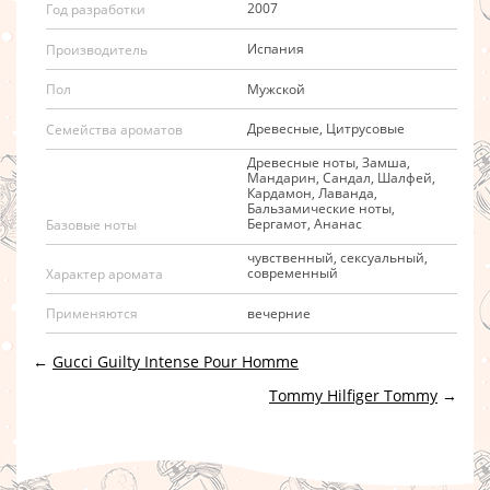
2007
Год разработки
Испания
Производитель
Мужской
Пол
Древесные, Цитрусовые
Семейства ароматов
Древесные ноты, Замша,
Мандарин, Сандал, Шалфей,
Кардамон, Лаванда,
Бальзамические ноты,
Бергамот, Ананас
Базовые ноты
чувственный, сексуальный,
современный
Характер аромата
вечерние
Применяются
←
Gucci Guilty Intense Pour Homme
Tommy Hilfiger Tommy
→