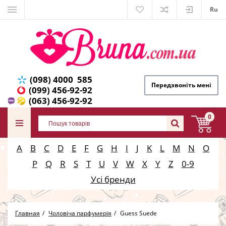
Ru
(098) 4000 585
Передзвоніть мені
(099) 456-92-92
(063) 456-92-92
0
A
B
C
D
E
F
G
H
I
J
K
L
M
N
O
P
Q
R
S
T
U
V
W
X
Y
Z
0-9
Усі бренди
Главная
Чоловіча парфумерія
Guess Suede