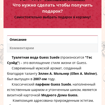
Что нужно сделать чтобы получить
подарок?
Самостоятельно выбрать подарок в корзину!
Описание
Комментарии
Туалетная вода Guess Suede
(произносится
"Гес
Суэйд"
) – это воплощение стиля жизни от Guess.
Современный мужской аромат, созданный
благодаря таланту
Эллен А. Мольнер (Ellen A. Molner)
,
был выпущен в
2007-ом
году.
Классический
парфюм Guess Suede
, наполненный
естественным шармом и утонченным шиком, является
визитной карточкой
Модного Дома
Guess.
Композиция адресована прирожденным эстетам,