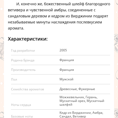
И, конечно же, божественный шлейф благородного
ветивера и чувственной амбры, соединенные с
сандаловым деревом и кедром из Вирджинии подарят
незабываемые минуты наслаждения послевкусием
аромата.
Характеристики:
2005
Год разработки
Франция
Родина Брэнда
Франция
Производитель
Мужской
Пол
Древесные, Фужерные
Семейства ароматов
Можжевельник, Герань,
Мускатный орех, Мускатный
шалфей
Ноты сердца
Кедр из Вирджинии, Амбра,
Сандал, Ветивер
Базовые ноты