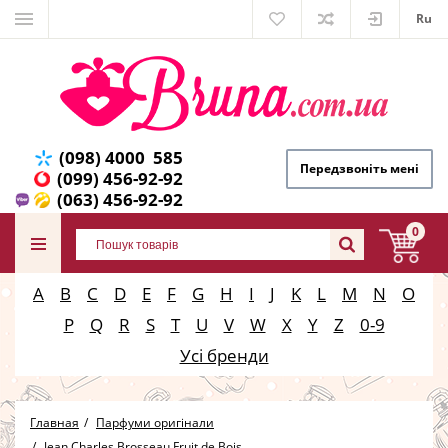
Ru
(098) 4000 585
Передзвоніть мені
(099) 456-92-92
(063) 456-92-92
0
A
B
C
D
E
F
G
H
I
J
K
L
M
N
O
P
Q
R
S
T
U
V
W
X
Y
Z
0-9
Усі бренди
Главная
Парфуми оригінали
Jean Charles Brosseau Fruit de Bois