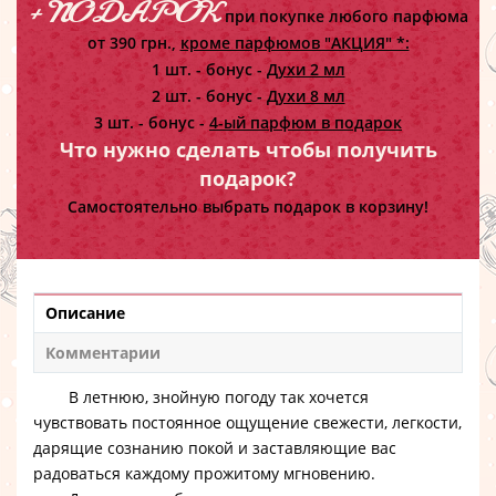
+ ПОДАРОК
при покупке любого парфюма
от 390 грн.,
кроме парфюмов "АКЦИЯ" *:
1 шт. - бонус -
Духи 2 мл
2 шт. - бонус -
Духи 8 мл
3 шт. - бонус -
4-ый парфюм в подарок
Что нужно сделать чтобы получить
подарок?
Самостоятельно выбрать подарок в корзину!
Описание
Комментарии
В летнюю, знойную погоду так хочется
чувствовать постоянное ощущение свежести, легкости,
дарящие сознанию покой и заставляющие вас
радоваться каждому прожитому мгновению.