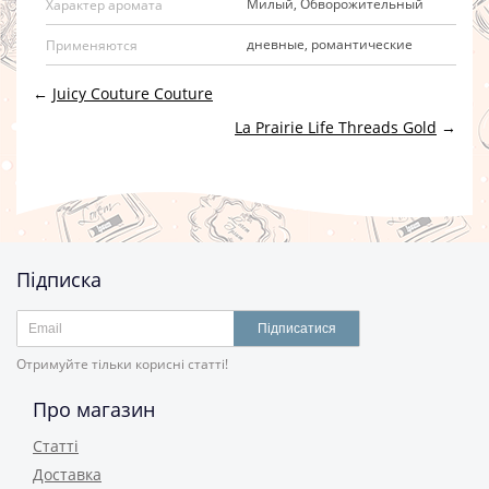
Милый, Обворожительный
Характер аромата
дневные, романтические
Применяются
←
Juicy Couture Couture
La Prairie Life Threads Gold
→
Підписка
Підписатися
Отримуйте тільки корисні статті!
Про магазин
Статті
Доставка