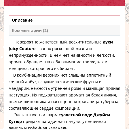
Описание
Комментарии (2)
Невероятно женственный, восхитительные
духи
Juicy Couture
– запах роскошной жизни и
непринужденности. В нем нет наивности и легкости,
аромат обращает на себя внимание так же, как и
женщина, которая его выбирает.
В комбинации верхних нот слышны аппетитный
сочный арбуз, сладкие экзотические фрукты и
мандарин, нежность утренней розы и манящая пряная
настурция. Их подхватывают ароматная белая лилия,
цветки шиповника и насыщенная красавица тубероза,
составляющие сердце композиции.
Элегантность и шарм
туалетной воде Джуйси
Кутюр
придают загадочная пачули, утонченная
ваниль и кофейная карамель.