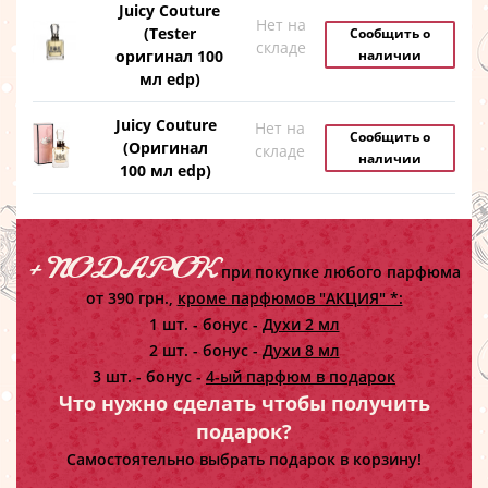
Juicy Couture
Нет на
(Tester
Сообщить о
складе
оригинал 100
наличии
мл edp)
Juicy Couture
Нет на
Сообщить о
(Оригинал
складе
наличии
100 мл edp)
+ ПОДАРОК
при покупке любого парфюма
от 390 грн.,
кроме парфюмов "АКЦИЯ" *:
1 шт. - бонус -
Духи 2 мл
2 шт. - бонус -
Духи 8 мл
3 шт. - бонус -
4-ый парфюм в подарок
Что нужно сделать чтобы получить
подарок?
Самостоятельно выбрать подарок в корзину!