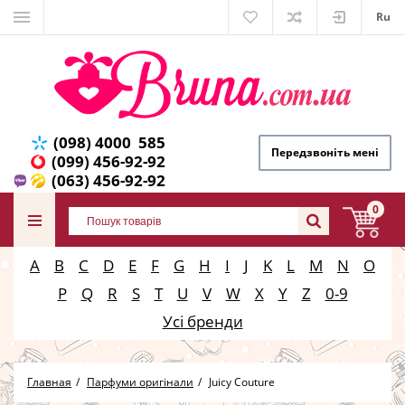
Ru
(098) 4000 585
Передзвоніть мені
(099) 456-92-92
(063) 456-92-92
0
A
B
C
D
E
F
G
H
I
J
K
L
M
N
O
P
Q
R
S
T
U
V
W
X
Y
Z
0-9
Усі бренди
Главная
Парфуми оригінали
Juicy Couture