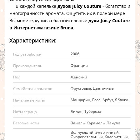
В каждой капельке
духов Juicy Couture
- богатство и
многогранность аромата. Ощутить их в полной мере
Вы можете, купив соблазнительные
духи Juicy Couture
в Интернет-магазине Bruna
.
Характеристики:
2006
Год разработки
Франция
Производитель
Женский
Пол
Фруктовые, Цветочные
Семейства ароматов
Мандарин, Роза, Арбуз, Яблоко
Начальные ноты
Лилия, Тубероза
Ноты сердца
Ваниль, Карамель, Пачули
Базовые ноты
Волнующий, Энергичный,
Очаровательный, Колоритный,