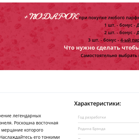
+ ПОДАРОК
при покупке любого парфю
1 шт. - бонус -
Д
2 шт. - бонус -
Д
3 шт. - бонус -
4-ый па
Что нужно сделать чтоб
Самостоятельно выбрать 
Характеристики:
рение легендарных
Год разработки
неля. Роскошна восточная
Родина Брэнда
 мерцание которого
 Наслаждайтесь его тонкими