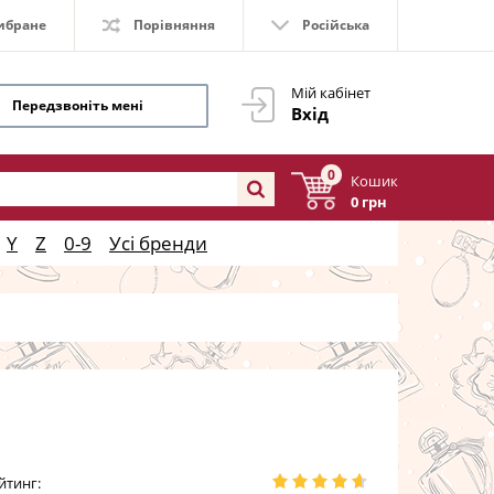
ибране
Порівняння
Російська
Мій кабінет
Передзвоніть мені
Вхід
0
Кошик
0 грн
Y
Z
0-9
Усі бренди
йтинг: