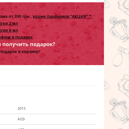
ма от 390 грн.,
кроме парфюмов "АКЦИЯ" *:
ухи 2 мл
ухи 8 мл
рфюм в подарок
ы получить подарок?
подарок в корзину!
2015
АОЭ