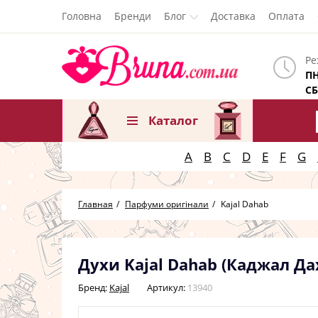
Головна
Бренди
Блог
Доставка
Оплата
Ре
ПН
СБ
Каталог
A
B
C
D
E
F
G
Главная
Парфуми оригінали
Kajal Dahab
Духи Kajal Dahab (Каджал Да
Бренд:
Kajal
Артикул:
13940