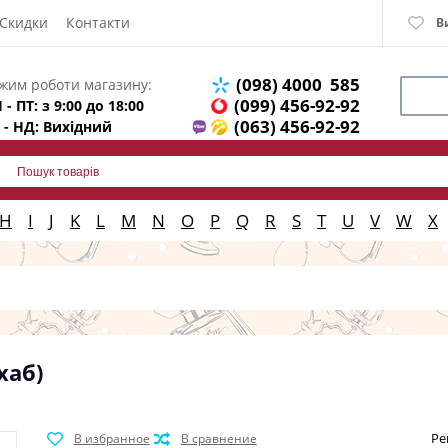
Скидки
Контакти
В
(098) 4000 585
жим роботи магазину:
(099) 456-92-92
 - ПТ: з 9:00 до 18:00
(063) 456-92-92
 - НД: Вихідний
H
I
J
K
L
M
N
O
P
Q
R
S
T
U
V
W
X
хаб)
Ре