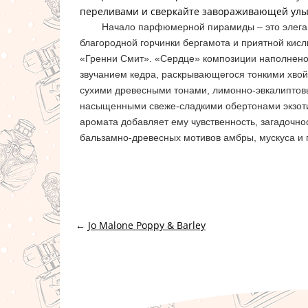
переливами и сверкайте завораживающей улы
Начало парфюмерной пирамиды – это элеган
благородной горчинки бергамота и приятной кисл
«Гренни Смит». «Сердце» композиции наполнено
звучанием кедра, раскрывающегося тонкими хв
сухими древесными тонами, лимонно-эвкалиптов
насыщенными свеже-сладкими обертонами экзот
аромата добавляет ему чувственность, загадочнос
бальзамно-древесных мотивов амбры, мускуса и 
←
Jo Malone Poppy & Barley