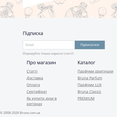
Підписка
Підписатися
Отримуйте тільки корисні статті!
Про магазин
Каталог
Статті
Парфуми оригінали
Доставка
Bruna Parfum
Оплата
Парфуми LUX
Сертифікат
Bruna Classic
Як купити духи в
PREMIUM
регіонах
© 2008-2026 Bruna.com.ua