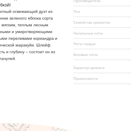
Производитель
бкой!
тный освежающий дуэт из
Пол
инки зеленого яблока сорта
Семейства ароматов
 мягким, теплым лесным
ойными и умиротворяющими
Начальные ноты
ыми переливами кориандра и
Ноты сердца
ической маракуйи. Шлейф
ть и глубину – состоит он из
Базовые ноты
пачулей.
Характер аромата
Применяются