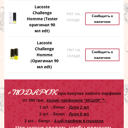
Lacoste
Challenge
Нет на
Сообщить о
Homme (Tester
складе
наличии
оригинал 90
мл edt)
Lacoste
Challenge
Нет на
Сообщить о
Homme
складе
наличии
(Оригинал 90
мл edt)
+ ПОДАРОК
при покупке любого парфюма
от 390 грн.,
кроме парфюмов "АКЦИЯ" *:
1 шт. - бонус -
Духи 2 мл
2 шт. - бонус -
Духи 8 мл
3 шт. - бонус -
4-ый парфюм в подарок
Что нужно сделать чтобы получить