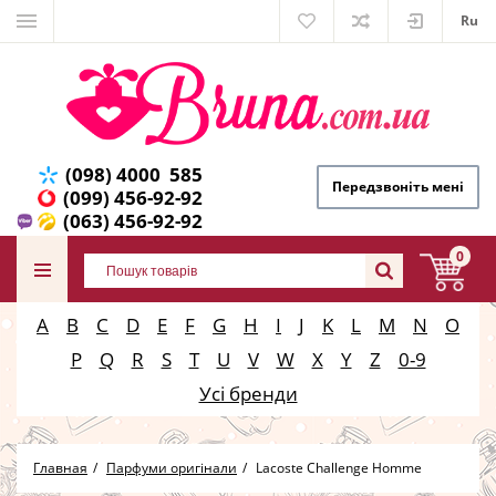
Ru
(098) 4000 585
Передзвоніть мені
(099) 456-92-92
(063) 456-92-92
0
A
B
C
D
E
F
G
H
I
J
K
L
M
N
O
P
Q
R
S
T
U
V
W
X
Y
Z
0-9
Усі бренди
Главная
Парфуми оригінали
Lacoste Challenge Homme