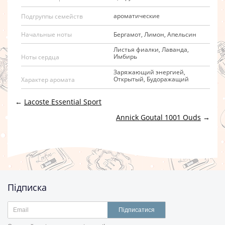
ароматические
Подгруппы семейств
Бергамот, Лимон, Апельсин
Начальные ноты
Листья фиалки, Лаванда,
Имбирь
Ноты сердца
Заряжающий энергией,
Открытый, Будоражащий
Характер аромата
←
Lacoste Essential Sport
Annick Goutal 1001 Ouds
→
Підписка
Підписатися