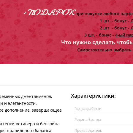
+ ПОДАРОК
при покупке любого парфю
1 шт. - бонус -
Д
2 шт. - бонус -
Д
3 шт. - бонус -
4-ый па
Что нужно сделать чтоб
Самостоятельно выбрать 
Характеристики:
ременных джентльменов,
 и элегантности.
Год разработки
ное дополнение, завершающее
Родина Брэнда
ттенки ветивера и бензоина
для правильного баланса
Производитель