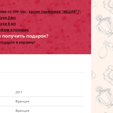
ма от 390 грн.,
кроме парфюмов "АКЦИЯ" *:
ухи 2 мл
ухи 8 мл
рфюм в подарок
ы получить подарок?
подарок в корзину!
2011
Франция
Франция