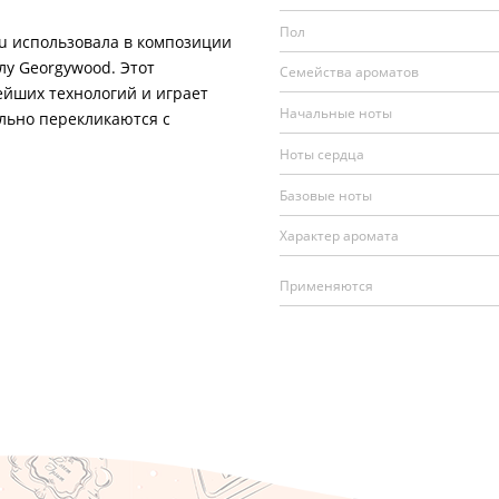
Пол
 использовала в композиции
у Georgywood. Этот
Семейства ароматов
ейших технологий и играет
Начальные ноты
льно перекликаются с
Ноты сердца
Базовые ноты
Характер аромата
Применяются