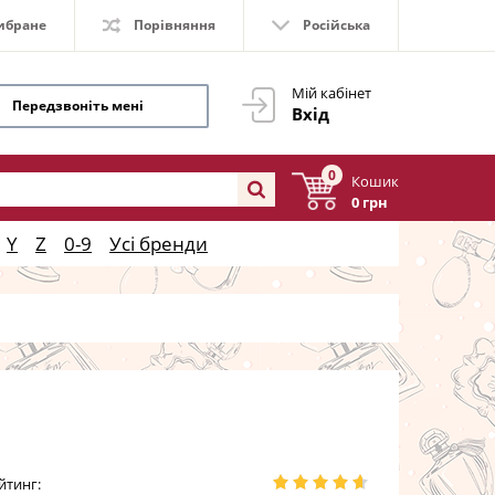
ибране
Порівняння
Російська
Мій кабінет
Передзвоніть мені
Вхід
0
Кошик
0 грн
Y
Z
0-9
Усі бренди
йтинг: