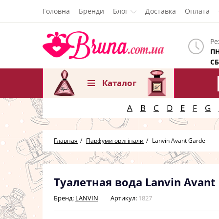
Головна
Бренди
Блог
Доставка
Оплата
Ре
ПН
СБ
Каталог
A
B
C
D
E
F
G
Главная
Парфуми оригінали
Lanvin Avant Garde
Туалетная вода Lanvin Avant
Бренд:
LANVIN
Артикул:
1827