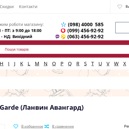
Скидки
Контакти
В
(098) 4000 585
жим роботи магазину:
(099) 456-92-92
 - ПТ: з 9:00 до 18:00
(063) 456-92-92
 - НД: Вихідний
H
I
J
K
L
M
N
O
P
Q
R
S
T
U
V
W
X
 Garde (Ланвин Авангард)
Ре