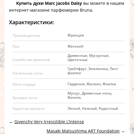
Купить духи Marc Jacobs Daisy
вы можете в нашем
интернет-магазине
парфюмерии Bruna.
Характеристики:
Франция
Производитель
Женский
Пол
Древесные, Мускусные,
Цветочные
Семейства ароматов
Грейпфрут, Земляника, Лист
фиалки
Начальные ноты
Гардения, Жасмин, Фиалка
Ноты сердца
Мускус, Древесные ноты,
Ваниль
Базовые ноты
Легкий, Нежный, Радостный
Характер аромата
←
Givenchy Very Irresistible L’Intense
Masaki Matsushima ART Foundation
→