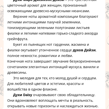
цветочный аромат для женщин, пронизанный
освежающими древесно-мускусными нюансами.
Верхние ноты ароматной композиции благоухают
летними интонациями пахучей земляники,
тонизирующими зелеными полутонами листьев
фиалки и легкими напевами горько-сладкого аккорда
грейпфрута.
Букет из пьянящих нот гардении, жасмина и
фиалки окутывает утонченное сердце
духов Дейзи
,
полное нежности, романтики и любви.
Конечная нота завершает звучание безукоризненным
сочетанием элегантных интонаций мускуса, ванили и
древесины.
Это мелодия для тех, кто молод душой и сердцем.
Для любителей цветов и эстетики, красоты и
волшебства в одном флаконе.
Духи Daisy
очаровывают свою обладательницу.
Они вдохновляют воплощать мечты в реальность,
открывать новые горизонты и наслаждаться жизнью.