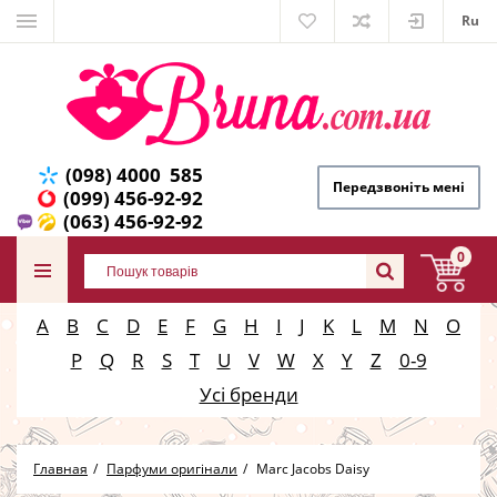
Ru
(098) 4000 585
Передзвоніть мені
(099) 456-92-92
(063) 456-92-92
0
A
B
C
D
E
F
G
H
I
J
K
L
M
N
O
P
Q
R
S
T
U
V
W
X
Y
Z
0-9
Усі бренди
Главная
Парфуми оригінали
Marc Jacobs Daisy