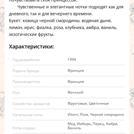
Чувственные и элегантные нотки подходят как для
дневного, так и для вечернего времени.
Букет: кожица черной смородины, водяная дыня,
лимон, ирис, фиалка, роза, клубника, амбра, ваниль,
экзотические фрукты.
Характеристики:
1994
Год разработки
Франция
Родина Брэнда
Франция
Производитель
Женский
Пол
Фруктовые, Цветочные
Семейства ароматов
Иланг, Роза, Черная смородина
Начальные ноты
Мед, Имбирь, Перец, Амбра,
Ваниль
Ноты сердца