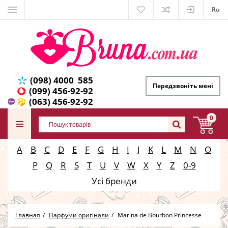
Ru
(098) 4000 585
Передзвоніть мені
(099) 456-92-92
(063) 456-92-92
0
A
B
C
D
E
F
G
H
I
J
K
L
M
N
O
P
Q
R
S
T
U
V
W
X
Y
Z
0-9
Усі бренди
Главная
Парфуми оригінали
Marina de Bourbon Princesse