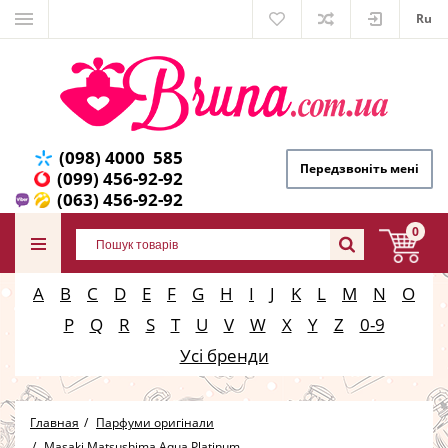
Ru
(098) 4000 585
Передзвоніть мені
(099) 456-92-92
(063) 456-92-92
0
A
B
C
D
E
F
G
H
I
J
K
L
M
N
O
P
Q
R
S
T
U
V
W
X
Y
Z
0-9
Усі бренди
Главная
Парфуми оригінали
Masaki Matsushima Aqua Platinum