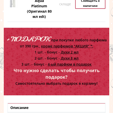
Aqua
Сообщить о
складе
Platinum
наличии
(Оригинал 80
мл edt)
+ ПОДАРОК
при покупке любого парфюма
от 390 грн.,
кроме парфюмов "АКЦИЯ" *:
1 шт. - бонус -
Духи 2 мл
2 шт. - бонус -
Духи 8 мл
3 шт. - бонус -
4-ый парфюм в подарок
Что нужно сделать чтобы получить
подарок?
Самостоятельно выбрать подарок в корзину!
Описание