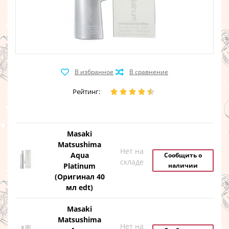
Рейтинг:
Masaki
Matsushima
Нет на
Aqua
Сообщить о
складе
Platinum
наличии
(Оригинал 40
мл edt)
Masaki
Matsushima
Нет на