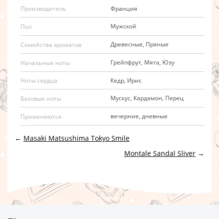
Франция
Производитель
Мужской
Пол
Древесные, Пряные
Семейства ароматов
Грейпфрут, Мята, Юзу
Начальные ноты
Кедр, Ирис
Ноты сердца
Мускус, Кардамон, Перец
Базовые ноты
вечерние, дневные
Применяются
←
Masaki Matsushima Tokyo Smile
Montale Sandal Sliver
→