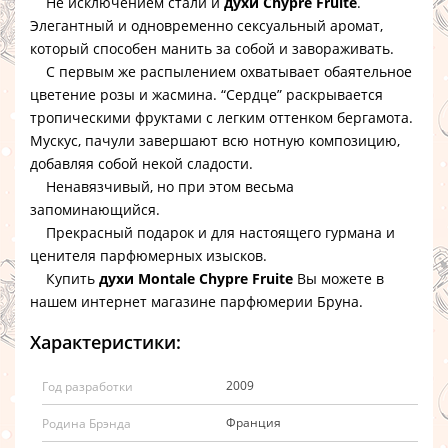
Не исключением стали и
духи Chypre Fruite
.
Элегантный и одновременно сексуальный аромат,
который способен манить за собой и завораживать.
С первым же распылением охватывает обаятельное
цветение розы и жасмина. “Сердце” раскрывается
тропическими фруктами с легким оттенком бергамота.
Мускус, пачули завершают всю нотную композицию,
добавляя собой некой сладости.
Ненавязчивый, но при этом весьма
запоминающийся.
Прекрасный подарок и для настоящего гурмана и
ценителя парфюмерных изысков.
Купить
духи Montale Chypre Fruite
Вы можете в
нашем интернет магазине парфюмерии Бруна.
Характеристики:
2009
Год разработки
Франция
Родина Брэнда