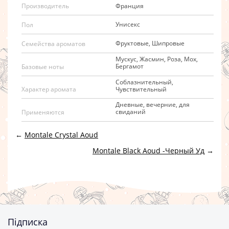
Франция
Производитель
Унисекс
Пол
Фруктовые, Шипровые
Семейства ароматов
Мускус, Жасмин, Роза, Мох,
Бергамот
Базовые ноты
Соблазнительный,
Чувствительный
Характер аромата
Дневные, вечерние, для
свиданий
Применяются
←
Montale Crystal Aoud
Montale Black Aoud -Черный Уд
→
Підписка