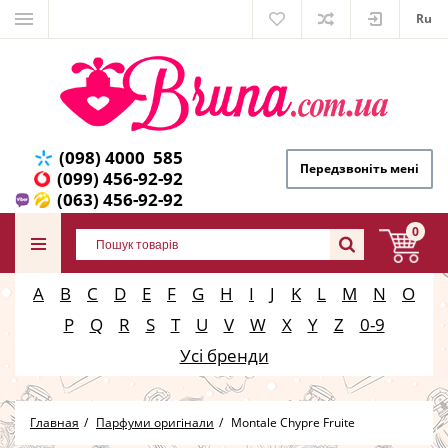
Ru
(098) 4000 585
Передзвоніть мені
(099) 456-92-92
(063) 456-92-92
0
A
B
C
D
E
F
G
H
I
J
K
L
M
N
O
P
Q
R
S
T
U
V
W
X
Y
Z
0-9
Усі бренди
Главная
Парфуми оригінали
Montale Chypre Fruite