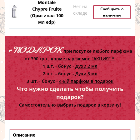
Montale
Нет на
Chypre Fruite
Сообщить о
складе
(Оригинал 100
наличии
мл edp)
+ ПОДАРОК
при покупке любого парфюма
от 390 грн.,
кроме парфюмов "АКЦИЯ" *:
1 шт. - бонус -
Духи 2 мл
2 шт. - бонус -
Духи 8 мл
3 шт. - бонус -
4-ый парфюм в подарок
Что нужно сделать чтобы получить
подарок?
Самостоятельно выбрать подарок в корзину!
Описание