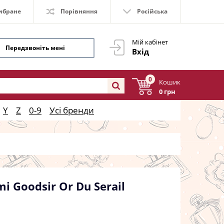
ибране
Порівняння
Російська
Мій кабінет
Передзвоніть мені
Вхід
0
Кошик
0 грн
Y
Z
0-9
Усі бренди
 Goodsir Or Du Serail