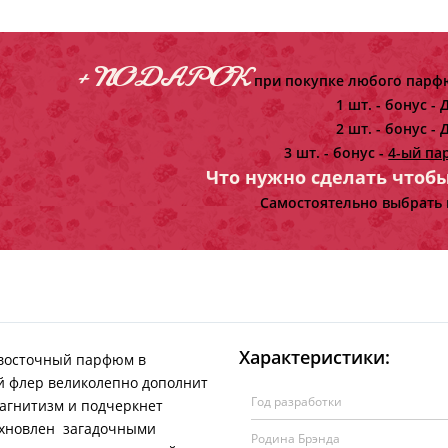
+ ПОДАРОК
при покупке любого парфю
1 шт. - бонус -
Д
2 шт. - бонус -
Д
3 шт. - бонус -
4-ый па
Что нужно сделать чтоб
Самостоятельно выбрать 
Характеристики:
восточный парфюм в
 флер великолепно дополнит
Год разработки
магнитизм и подчеркнет
охновлен загадочными
Родина Брэнда