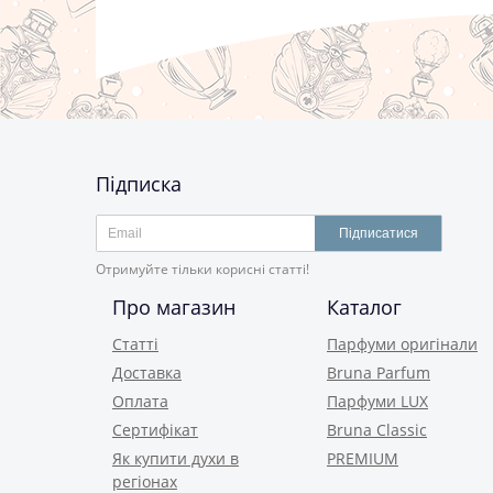
Підписка
Підписатися
Отримуйте тільки корисні статті!
Про магазин
Каталог
Статті
Парфуми оригінали
Доставка
Bruna Parfum
Оплата
Парфуми LUX
Сертифікат
Bruna Classic
Як купити духи в
PREMIUM
регіонах