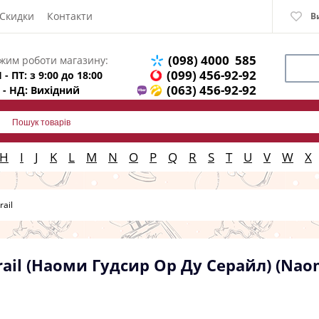
Скидки
Контакти
В
(098) 4000 585
жим роботи магазину:
(099) 456-92-92
 - ПТ: з 9:00 до 18:00
(063) 456-92-92
 - НД: Вихідний
H
I
J
K
L
M
N
O
P
Q
R
S
T
U
V
W
X
rail
ail (Наоми Гудсир Ор Ду Серайл) (Naomi