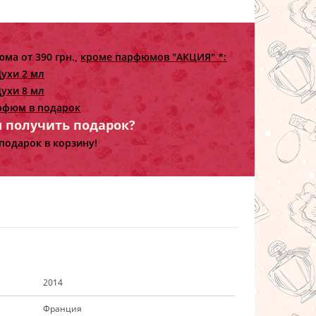
ма от 390 грн.,
кроме парфюмов "АКЦИЯ" *:
ухи 2 мл
ухи 8 мл
рфюм в подарок
ы получить подарок?
подарок в корзину!
2014
Франция