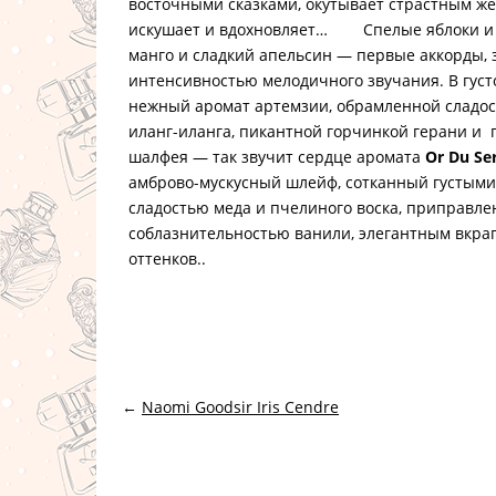
восточными сказками, окутывает страстным же
искушает и вдохновляет…
Спелые яблоки и к
манго и сладкий апельсин — первые аккорды
интенсивностью мелодичного звучания. В густ
нежный аромат артемзии, обрамленной сладос
иланг-иланга, пикантной горчинкой герани и
шалфея — так звучит сердце аромата
Or Du Ser
амброво-мускусный шлейф, сотканный густыми
сладостью меда и пчелиного воска, приправле
соблазнительностью ванили, элегантным вкр
оттенков..
←
Naomi Goodsir Iris Cendre