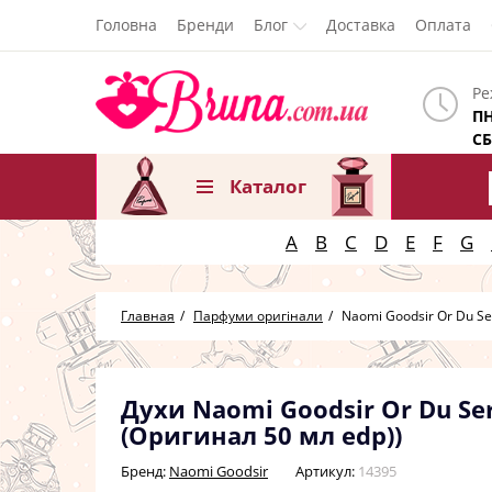
Головна
Бренди
Блог
Доставка
Оплата
Ре
ПН
СБ
Каталог
A
B
C
D
E
F
G
Главная
Парфуми оригінали
Naomi Goodsir Or Du Se
Духи Naomi Goodsir Or Du Ser
(Оригинал 50 мл edp))
Бренд:
Naomi Goodsir
Артикул:
14395