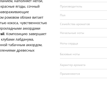
ланием, наполняет негой,
расные ягоды, сочный
Производитель
, завораживающие
Пол
ом ромовом облаке витает
тью кокоса, чувственностью
Семейства ароматов
 прохладными аккордами
Начальные ноты
ail
. Композицию завершает
 клубами лабданума,
Ноты сердца
нной табачным аккордом,
аплениями древесных
Базовые ноты
Характер аромата
Применяются