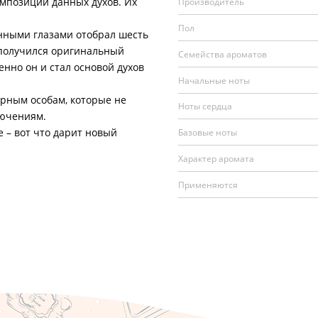
мпозиции данных духов. Их
Производитель
Пол
ыми глазами отобрал шесть
 получился оригинальный
Семейства ароматов
нно он и стал основой духов
Начальные ноты
рным особам, которые не
Ноты сердца
лючениям.
– вот что дарит новый
Базовые ноты
Характер аромата
Применяются