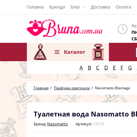
Головна
Бренди
Блог
Доставка
Оплата
Ре
ПН
СБ
Каталог
A
B
C
D
E
F
G
Главная
Парфуми оригінали
Nasomatto Blamage
Туалетная вода Nasomatto B
Бренд:
Nasomatto
Артикул:
14710