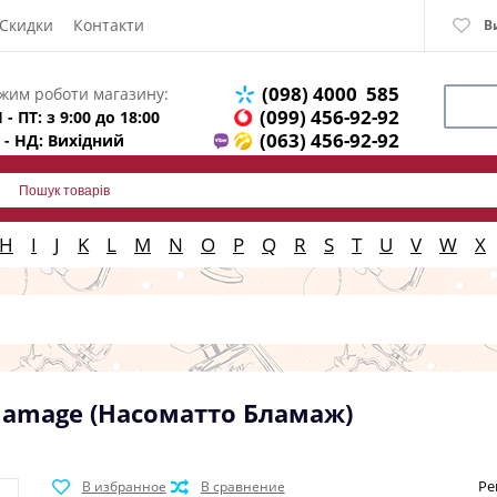
Скидки
Контакти
В
(098) 4000 585
жим роботи магазину:
(099) 456-92-92
 - ПТ: з 9:00 до 18:00
(063) 456-92-92
 - НД: Вихідний
H
I
J
K
L
M
N
O
P
Q
R
S
T
U
V
W
X
lamage (Насоматто Бламаж)
Ре