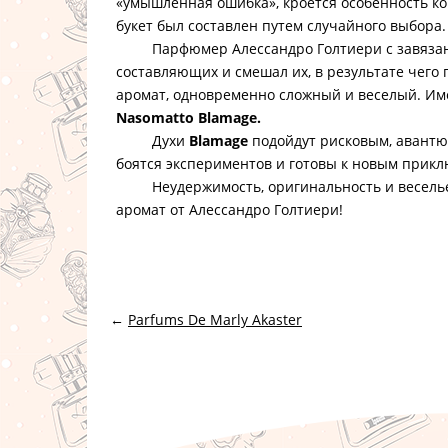
«умышленная ошибка», кроется особенность ко
букет был составлен путем случайного выбора.
Парфюмер Алессандро Голтиери с завязанн
составляющих и смешал их, в результате чего
аромат, одновременно сложный и веселый. Име
Nasomatto Blamage.
Духи
Blamage
подойдут рисковым, авантю
боятся экспериментов и готовы к новым прик
Неудержимость, оригинальность и веселье 
аромат от Алессандро Голтиери!
←
Parfums De Marly Akaster