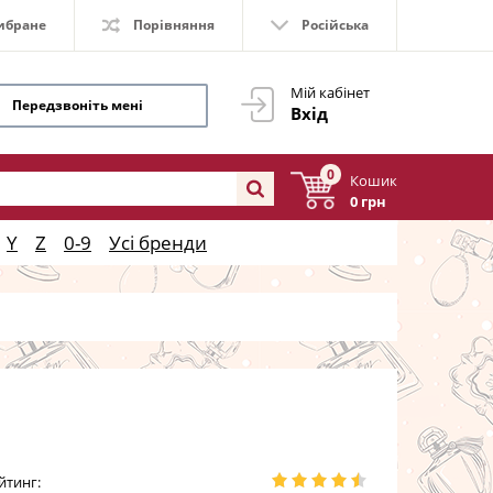
ибране
Порівняння
Російська
Мій кабінет
Передзвоніть мені
Вхід
0
Кошик
0 грн
Y
Z
0-9
Усі бренди
йтинг: