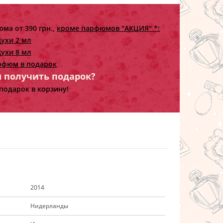
ма от 390 грн.,
кроме парфюмов "АКЦИЯ" *:
ухи 2 мл
ухи 8 мл
рфюм в подарок
ы получить подарок?
подарок в корзину!
2014
Нидерланды