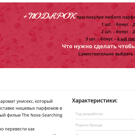
+ ПОДАРОК
при покупке любого парфю
1 шт. - бонус -
Д
2 шт. - бонус -
Д
3 шт. - бонус -
4-ый па
Что нужно сделать чтоб
Самостоятельно выбрать 
Характеристики:
аромат унисекс, который
выставке нишевых парфюмов в
Год разработки
ый фильм The Nose-Searching
Родина Брэнда
 перевести как