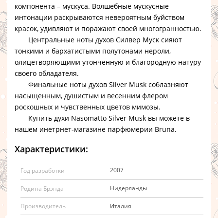
компонента – мускуса. Волшебные мускусные
интонации раскрываются невероятным буйством
красок, удивляют и поражают своей многогранностью.
Центральные ноты
духов Силвер Муск
сияют
тонкими и бархатистыми полутонами нероли,
олицетворяющими утонченную и благородную натуру
своего обладателя.
Финальные ноты духов Silver Musk
соблазняют
насыщенным, душистым и весенним флером
роскошных и чувственных цветов мимозы.
Купить духи Nasomatto Silver Musk
вы можете в
нашем инетрнет-магазине парфюмерии Bruna.
Характеристики:
2007
Год разработки
Нидерланды
Родина Брэнда
Италия
Производитель