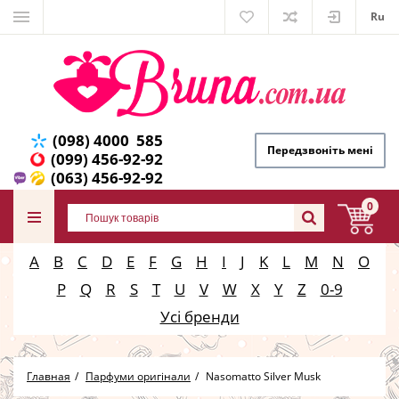
Ru
(098) 4000 585
Передзвоніть мені
(099) 456-92-92
(063) 456-92-92
0
A
B
C
D
E
F
G
H
I
J
K
L
M
N
O
P
Q
R
S
T
U
V
W
X
Y
Z
0-9
Усі бренди
Главная
Парфуми оригінали
Nasomatto Silver Musk