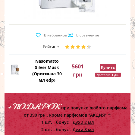
Рейтинг:
Nasomatto
5601
Silver Musk
Купить
(Оригинал 30
грн
Доставка
1 дн.
мл edp)
+ ПОДАРОК
при покупке любого парфюма
от 390 грн.,
кроме парфюмов "АКЦИЯ" *:
1 шт. - бонус -
Духи 2 мл
2 шт. - бонус -
Духи 8 мл