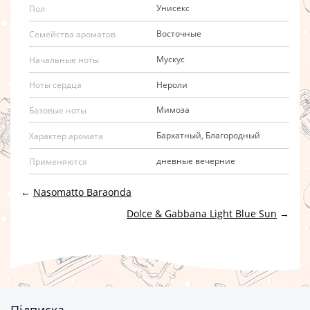
Унисекс
Пол
Восточные
Семейства ароматов
Мускус
Начальные ноты
Нероли
Ноты сердца
Мимоза
Базовые ноты
Бархатный, Благородный
Характер аромата
дневные вечерние
Применяются
←
Nasomatto Baraonda
Dolce & Gabbana Light Blue Sun
→