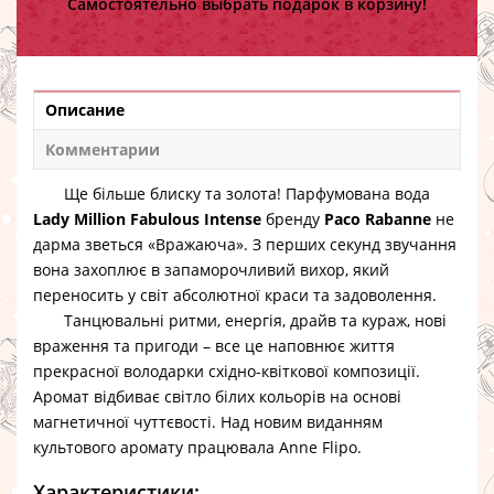
Самостоятельно выбрать подарок в корзину!
Описание
Комментарии
Ще більше блиску та золота! Парфумована вода
Lady Million Fabulous Intense
бренду
Paco Rabanne
не
дарма зветься «Вражаюча». З перших секунд звучання
вона захоплює в запаморочливий вихор, який
переносить у світ абсолютної краси та задоволення.
Танцювальні ритми, енергія, драйв та кураж, нові
враження та пригоди – все це наповнює життя
прекрасної володарки східно-квіткової композиції.
Аромат відбиває світло білих кольорів на основі
магнетичної чуттєвості. Над новим виданням
культового аромату працювала Anne Flipo.
Характеристики: