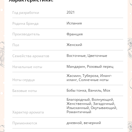
2021
Год разработки
Испания
Родина Брэнда
Франция
Производитель
Женский
Пол
Восточные, Цветочные
Семейства ароматов
Мандарин, Розовый перец
Начальные ноты
Жасмин, Тубероза, Иланг-
иланг, Солнечные ноты
Ноты сердца
Бобы тонка, Ваниль, Мох
Базовые ноты
Благородный, Волнующий,
Женственный, Загадочный,
Изысканный, Окутывающий,
Романтичный
Характер аромата
дневной, вечерний
Применяются