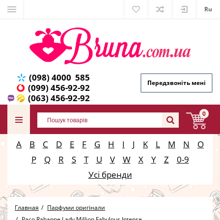
Ru
(098) 4000 585
Передзвоніть мені
(099) 456-92-92
(063) 456-92-92
0
A
B
C
D
E
F
G
H
I
J
K
L
M
N
O
P
Q
R
S
T
U
V
W
X
Y
Z
0-9
Усі бренди
Главная
Парфуми оригінали
Paco Rabanne Lady Million Fabulous Intense