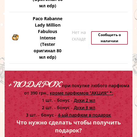
мл edp)
Paco Rabanne
Lady Million
Fabulous
Нет на
Сообщить о
Intense
складе
наличии
(Tester
оригинал 80
мл edp)
+ ПОДАРОК
при покупке любого парфюма
от 390 грн.,
кроме парфюмов "АКЦИЯ" *:
1 шт. - бонус -
Духи 2 мл
2 шт. - бонус -
Духи 8 мл
3 шт. - бонус -
4-ый парфюм в подарок
Что нужно сделать чтобы получить
подарок?