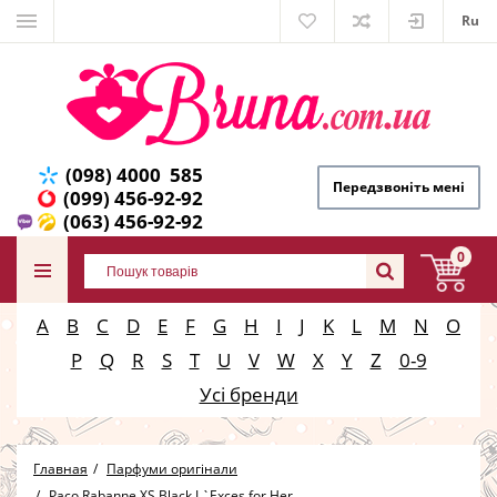
Ru
(098) 4000 585
Передзвоніть мені
(099) 456-92-92
(063) 456-92-92
0
A
B
C
D
E
F
G
H
I
J
K
L
M
N
O
P
Q
R
S
T
U
V
W
X
Y
Z
0-9
Усі бренди
Главная
Парфуми оригінали
Paco Rabanne XS Black L`Exces for Her