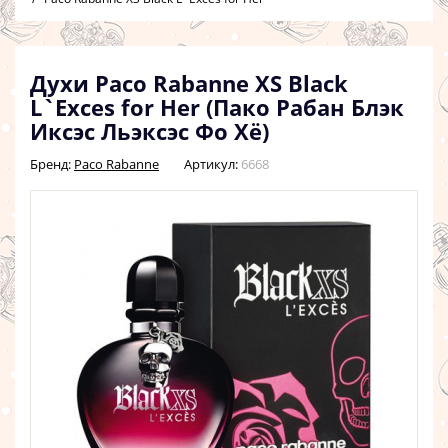
Духи Paco Rabanne XS Black
L`Exces for Her (Пако Рабан Блэк
Иксэс Льэксэс Фо Хё)
Бренд:
Paco Rabanne
Артикул:
6668