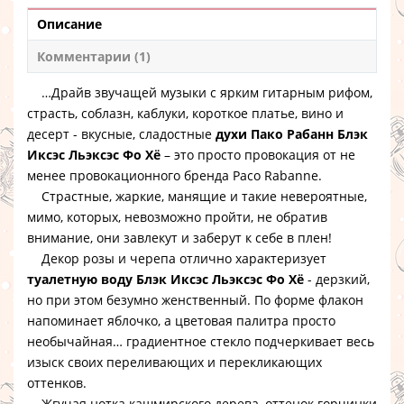
Описание
Комментарии (1)
…Драйв звучащей музыки с ярким гитарным рифом,
страсть, соблазн, каблуки, короткое платье, вино и
десерт - вкусные, сладостные
духи Пако Рабанн Блэк
Иксэс Льэксэс Фо Хё
– это просто провокация от не
менее провокационного бренда Paco Rabanne.
Страстные, жаркие, манящие и такие невероятные,
мимо, которых, невозможно пройти, не обратив
внимание, они завлекут и заберут к себе в плен!
Декор розы и черепа отлично характеризует
туалетную воду Блэк Иксэс Льэксэс Фо Хё
- дерзкий,
но при этом безумно женственный. По форме флакон
напоминает яблочко, а цветовая палитра просто
необычайная… градиентное стекло подчеркивает весь
изыск своих переливающих и перекликающих
оттенков.
Жгучая нотка кашмирского дерева, оттенок горчинки