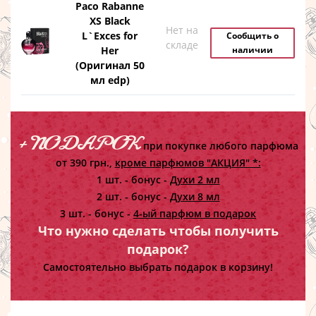
Paco Rabanne
XS Black
Нет на
L`Exces for
Сообщить о
складе
Her
наличии
(Оригинал 50
мл edp)
+ ПОДАРОК
при покупке любого парфюма
от 390 грн.,
кроме парфюмов "АКЦИЯ" *:
1 шт. - бонус -
Духи 2 мл
2 шт. - бонус -
Духи 8 мл
3 шт. - бонус -
4-ый парфюм в подарок
Что нужно сделать чтобы получить
подарок?
Самостоятельно выбрать подарок в корзину!