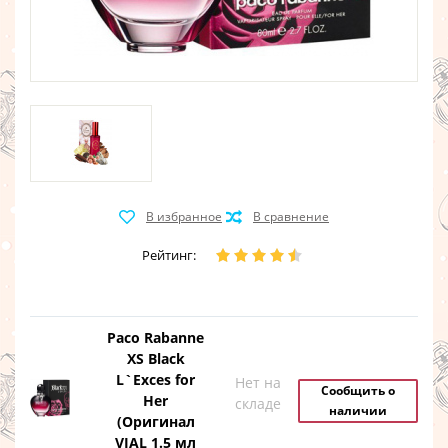
Рейтинг:
Paco Rabanne
XS Black
L`Exces for
Нет на
Сообщить о
Her
складе
наличии
(Оригинал
VIAL 1.5 мл