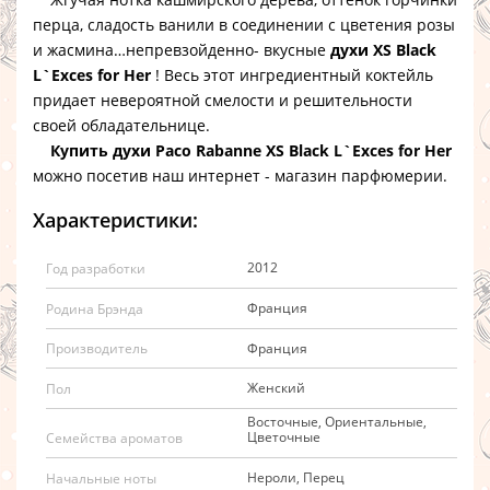
перца, сладость ванили в соединении с цветения розы
и жасмина…непревзойденно- вкусные
духи XS Black
L`Exces for Her
! Весь этот ингредиентный коктейль
придает невероятной смелости и решительности
своей обладательнице.
Купить духи Paco Rabanne XS Black L`Exces for Her
можно посетив наш интернет - магазин парфюмерии.
Характеристики:
2012
Год разработки
Франция
Родина Брэнда
Франция
Производитель
Женский
Пол
Восточные, Ориентальные,
Цветочные
Семейства ароматов
Нероли, Перец
Начальные ноты