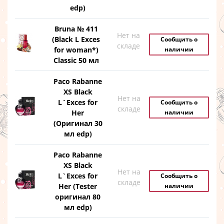
edp)
Bruna № 411
Нет на
(Black L Exces
Сообщить о
складе
for woman*)
наличии
Classic 50 мл
Paco Rabanne
XS Black
Нет на
L`Exces for
Сообщить о
складе
Her
наличии
(Оригинал 30
мл edp)
Paco Rabanne
XS Black
Нет на
L`Exces for
Сообщить о
складе
Her (Tester
наличии
оригинал 80
мл edp)