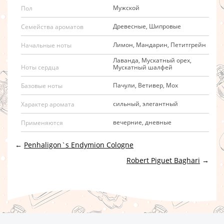
Мужской
Пол
Древесные, Шипровые
Семейства ароматов
Лимон, Мандарин, Петитгрейн
Начальные ноты
Лаванда, Мускатный орех,
Мускатный шалфей
Ноты сердца
Пачули, Ветивер, Мох
Базовые ноты
сильный, элегантный
Характер аромата
вечерние, дневные
Применяются
←
Penhaligon`s Endymion Cologne
Robert Piguet Baghari
→