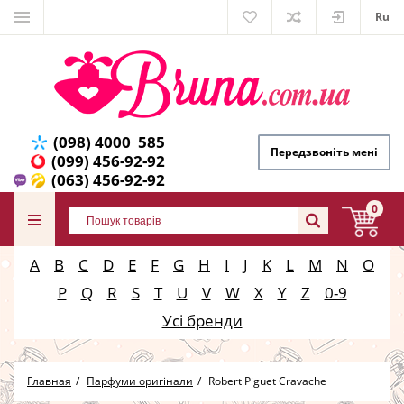
Ru
(098) 4000 585
Передзвоніть мені
(099) 456-92-92
(063) 456-92-92
0
A
B
C
D
E
F
G
H
I
J
K
L
M
N
O
P
Q
R
S
T
U
V
W
X
Y
Z
0-9
Усі бренди
Главная
Парфуми оригінали
Robert Piguet Cravache