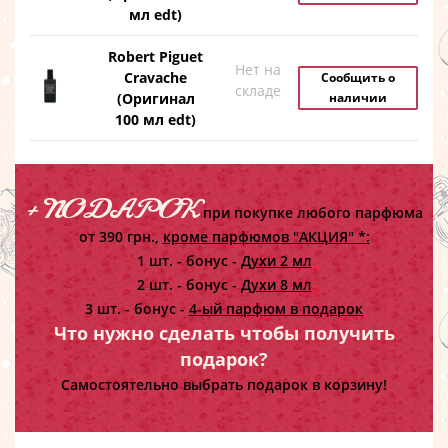
мл edt)
Robert Piguet
Нет на
Cravache
Сообщить о
складе
(Оригинал
наличии
100 мл edt)
+ ПОДАРОК
при покупке любого парфюма
от 390 грн.,
кроме парфюмов "АКЦИЯ" *:
1 шт. - бонус -
Духи 2 мл
2 шт. - бонус -
Духи 8 мл
3 шт. - бонус -
4-ый парфюм в подарок
Что нужно сделать чтобы получить
подарок?
Самостоятельно выбрать подарок в корзину!