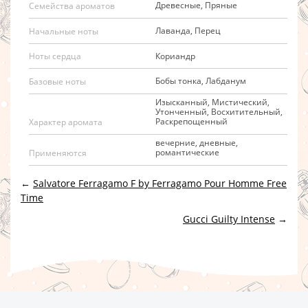
Древесные, Пряные
Семейства ароматов
Лаванда, Перец
Начальные ноты
Кориандр
Ноты сердца
Бобы тонка, Лабданум
Базовые ноты
Изысканный, Мистический,
Утонченный, Восхитительный,
Раскрепощенный
Характер аромата
вечерние, дневные,
романтические
Применяются
←
Salvatore Ferragamo F by Ferragamo Pour Homme Free
Time
Gucci Guilty Intense
→