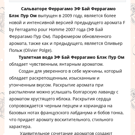
Сальваторе Феррагамо ЭФ Бай Феррагамо
Блэк Пур Ом
выпущен в 2009 году, является более
новой и интенсивной версией предыдущего аромата F
by Ferragamo pour Homme 2007 года (ЭФ Бай
Феррагамо Пур Ом). Парфюмером обновленного
аромата, также как и предыдущего, является Оливьер
Польж (Olivier Polge).
Туалетная вода ЭФ Бай Феррагамо Блэк Пур Ом
обладает чувственным, янтарным ароматом.
Создан для уверенного в себе мужчины, который
обладает раскрепощенным, изысканным и
утонченным вкусом. Раскрытие аромата при
распылении можно услышать болгарскую лаванду с
ароматом хрустящего яблока. Раскрытия сердца
сопровождается черным перцем и кориандра на
базовых нотах французского лабданума и бобов тонка,
что придает аромату восхитительного, стильного
характера.
Удивительное сочетание ароматов создают