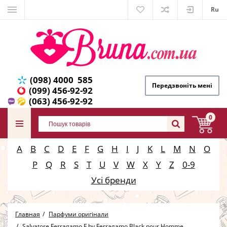
Ru
(098) 4000 585
Передзвоніть мені
(099) 456-92-92
(063) 456-92-92
0
A
B
C
D
E
F
G
H
I
J
K
L
M
N
O
P
Q
R
S
T
U
V
W
X
Y
Z
0-9
Усі бренди
Главная
Парфуми оригінали
Salvatore Ferragamo F by Ferragamo Black pour Homme