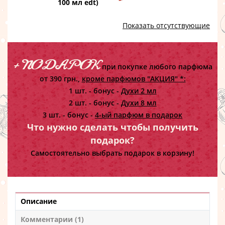
100 мл edt)
Показать отсутствующие
+ ПОДАРОК
при покупке любого парфюма
от 390 грн.,
кроме парфюмов "АКЦИЯ" *:
1 шт. - бонус -
Духи 2 мл
2 шт. - бонус -
Духи 8 мл
3 шт. - бонус -
4-ый парфюм в подарок
Что нужно сделать чтобы получить
подарок?
Самостоятельно выбрать подарок в корзину!
Описание
Комментарии (1)