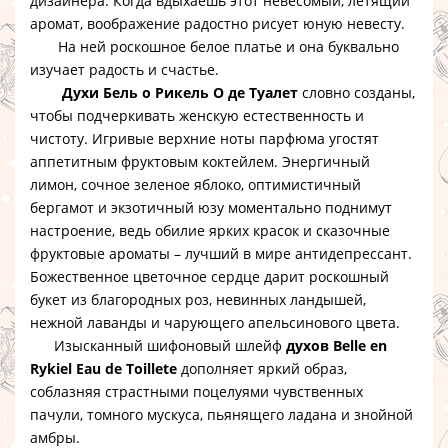
дизайнера. Когда вдыхаешь этот невесомый, летящий
аромат, воображение радостно рисует юную невесту.
На ней роскошное белое платье и она буквально
изучает радость и счастье.
Духи Бель о Рикель О де Туалет
словно созданы,
чтобы подчеркивать женскую естественность и
чистоту. Игривые верхние ноты парфюма угостят
аппетитным фруктовым коктейлем. Энергичный
лимон, сочное зеленое яблоко, оптимистичный
бергамот и экзотичный юзу моментально поднимут
настроение, ведь обилие ярких красок и сказочные
фруктовые ароматы – лучший в мире антидепрессант.
Божественное цветочное сердце дарит роскошный
букет из благородных роз, невинных ландышей,
нежной лаванды и чарующего апельсинового цвета.
Изысканный шифоновый шлейф
духов Belle en
Rykiel Eau de Toillete
дополняет яркий образ,
соблазняя страстными поцелуями чувственных
пачули, томного мускуса, пьянящего ладана и знойной
амбры.