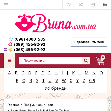
Ru
(098) 4000 585
Передзвоніть мені
(099) 456-92-92
(063) 456-92-92
0
A
B
C
D
E
F
G
H
I
J
K
L
M
N
O
P
Q
R
S
T
U
V
W
X
Y
Z
0-9
Усі бренди
Главная
Парфуми оригінали
Sonia Rykiel Belle En Rykiel Eau De Toillete