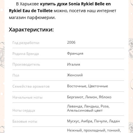
В Харькове
купить духи Sonia Rykiel Belle en
Rykiel Eau de Toillete
можно, посетив наш интернет
магазин парфюмерии.
Характеристики:
2006
Год разработки
Франция
Родина Брэнда
Италия
Производитель
Женский
Пол
Восточные, Цветочные
Семейства ароматов
Бергамот, Лимон, Яблоко
Начальные ноты
Лаванда, Ландыш, Роза,
Апельсиновый цвет
Ноты сердца
Мускус, Амбра, Пачули, Ладан
Базовые ноты
Нежный, прохладный, тонкий,