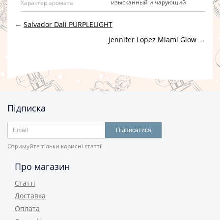
изысканный и чарующий
Характер аромата
←
Salvador Dali PURPLELIGHT
Jennifer Lopez Miami Glow
→
Підписка
Підписатися
Отримуйте тільки корисні статті!
Про магазин
Статті
Доставка
Оплата