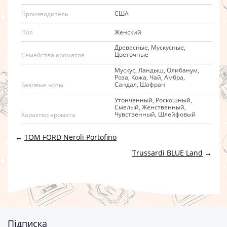
США
Производитель
Женский
Пол
Древесные, Мускусные,
Цветочные
Семейства ароматов
Мускус, Ландыш, Олибанум,
Роза, Кожа, Чай, Амбра,
Сандал, Шафран
Базовые ноты
Утонченный, Роскошный,
Смелый, Женственный,
Чувственный, Шлейфовый
Характер аромата
←
TOM FORD Neroli Portofino
Trussardi BLUE Land
→
Підписка