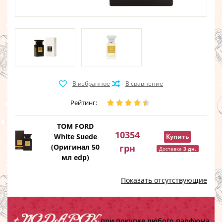
Рейтинг:
TOM FORD
10354
White Suede
Купить
(Оригинал 50
грн
Доставка
3 дн.
мл edp)
Показать отсутствующие
+ ПОДАРОК
при покупке любого парфюма