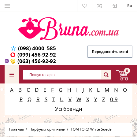
Ru
(098) 4000 585
Передзвоніть мені
(099) 456-92-92
(063) 456-92-92
0
A
B
C
D
E
F
G
H
I
J
K
L
M
N
O
P
Q
R
S
T
U
V
W
X
Y
Z
0-9
Усі бренди
Главная
Парфуми оригінали
TOM FORD White Suede