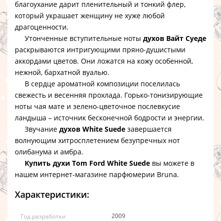
благоухание дарит пленительный и тонкий флер,
который украшает женщину не хуже любой
драгоценности.
Утонченные вступительные ноты
духов Вайт Суеде
раскрываются интригующими пряно-душистыми
аккордами цветов. Они ложатся на кожу особенной,
нежной, бархатной вуалью.
В сердце ароматной композиции поселилась
свежесть и весенняя прохлада. Горько-тонизирующие
ноты чая мате и зелено-цветочное послевкусие
ландыша – источник бесконечной бодрости и энергии.
Звучание
духов White Suede
завершается
волнующим хитросплетением безупречных нот
олибанума и амбра.
Купить духи Tom Ford White Suede
вы можете в
нашем интернет-магазине парфюмерии Bruna.
Характеристики:
2009
Год разработки