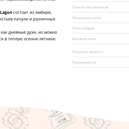
Семейства ароматов
 Lagon
состоит из имбиря,
Начальные ноты
листьев пачули и различных
Ноты сердца
к дневные духи, но можно
тся в теплую осенне-летнюю
Базовые ноты
Характер аромата
Применяются