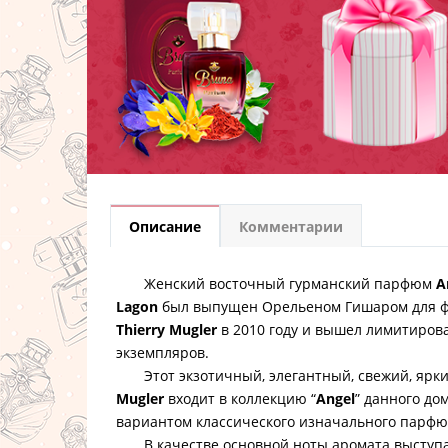
Описание
Комментарии
Женский восточный гурманский парфюм
A
Lagon
был выпущен Орельеном Гишаром для ф
Thierry Mugler
в 2010 году и вышел лимитиров
экземпляров.
Этот экзотичный, элегантный, свежий, яркий
Mugler
входит в коллекцию “
Angel
” данного до
вариантом классического изначального парф
В качестве основной ноты аромата выступа