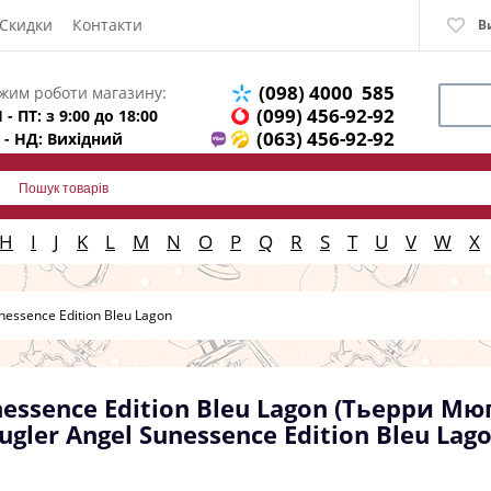
Скидки
Контакти
В
(098) 4000 585
жим роботи магазину:
(099) 456-92-92
 - ПТ: з 9:00 до 18:00
(063) 456-92-92
 - НД: Вихідний
H
I
J
K
L
M
N
O
P
Q
R
S
T
U
V
W
X
nessence Edition Bleu Lagon
nessence Edition Bleu Lagon (Тьерри М
gler Angel Sunessence Edition Bleu Lag