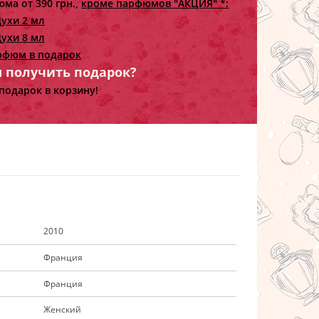
ма от 390 грн.,
кроме парфюмов "АКЦИЯ" *:
ухи 2 мл
ухи 8 мл
рфюм в подарок
ы получить подарок?
подарок в корзину!
2010
Франция
Франция
Женский