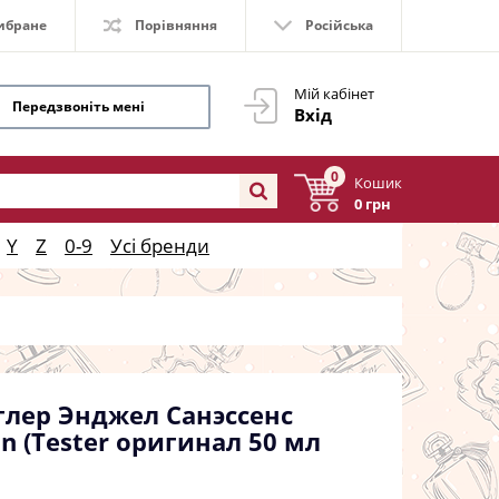
ибране
Порівняння
Російська
Мій кабінет
Передзвоніть мені
Вхід
0
Кошик
0 грн
Y
Z
0-9
Усі бренди
юглер Энджел Санэссенс
on (Tester оригинал 50 мл