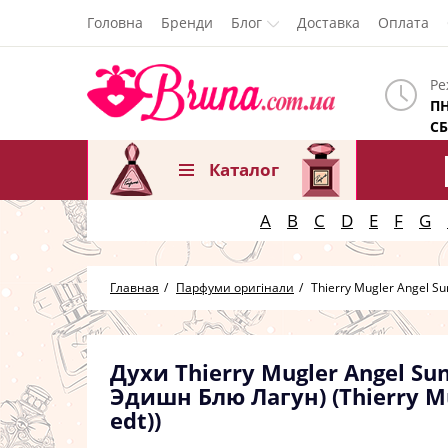
Головна
Бренди
Блог
Доставка
Оплата
Ре
ПН
СБ
Каталог
A
B
C
D
E
F
G
Главная
Парфуми оригінали
Thierry Mugler Angel Su
Духи Thierry Mugler Angel Su
Эдишн Блю Лагун) (Thierry Mu
edt))