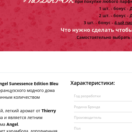
+ ПОДАРОК
при покупке любого парфю
1 шт. - бонус -
Д
2 шт. - бонус -
Д
3 шт. - бонус -
4-ый па
Что нужно сделать чтоб
Самостоятельно выбрать 
Характеристики:
ngel Sunessence Edition Bleu
ранцузского модного дома
Год разработки
анным количеством
Родина Брэнда
, легкий аромат от
Thierry
ма и является летним
Производитель
юма
Angel
.
Пол
ет карамбола, дополненная