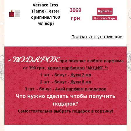
Versace Eros
3069
Flame (Tester
Купить
оригинал 100
грн
Доставка
3 дн.
мл edp)
Показать отсутствующие
+ ПОДАРОК
при покупке любого парфюма
от 390 грн.,
кроме парфюмов "АКЦИЯ" *:
1 шт. - бонус -
Духи 2 мл
2 шт. - бонус -
Духи 8 мл
3 шт. - бонус -
4-ый парфюм в подарок
Что нужно сделать чтобы получить
подарок?
Самостоятельно выбрать подарок в корзину!