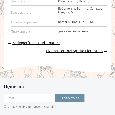
Роза, Герань, Перец
Ноты сердца
Бобы тонка, Ваниль, Сандал,
Пачули, Мох
Базовые ноты
богатый, насыщенный
Характер аромата
дневные, вечерние
Применяются
←
Zarkoperfume Oud-Couture
Tiziana Terenzi Spirito Fiorentino
→
Підписка
Підписатися
Отримуйте тільки корисні статті!