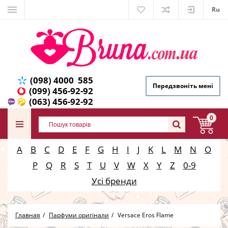
Ru
(098) 4000 585
Передзвоніть мені
(099) 456-92-92
(063) 456-92-92
0
A
B
C
D
E
F
G
H
I
J
K
L
M
N
O
P
Q
R
S
T
U
V
W
X
Y
Z
0-9
Усі бренди
Главная
Парфуми оригінали
Versace Eros Flame