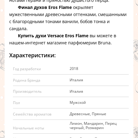
нотами герани и пряностью душистого перца.
Финал духов Eros Flame
окрыляет
мужественными древесными оттенками, смешанными
с благородными тонами ванили, бобов тонка и
сандала.
Купить духи Versace Eros Flame
вы можете в
нашем-интернет магазине парфюмерии Bruna.
Характеристики:
2018
Год разработки
Италия
Родина Брэнда
Италия
Производитель
Мужской
Пол
Древесные, Пряные
Семейства ароматов
Лимон, Мандарин, Перец
черный, Розмарин
Начальные ноты