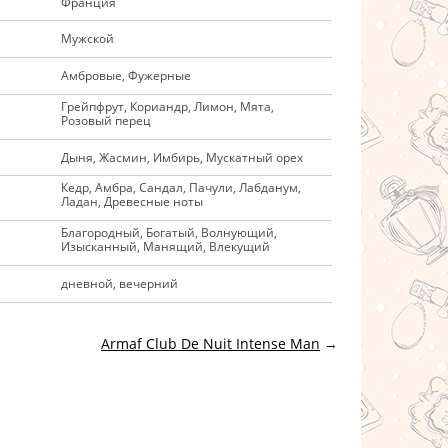
Франция
Мужской
Амбровые, Фужерные
Грейпфрут, Кориандр, Лимон, Мята,
Розовый перец
Дыня, Жасмин, Имбирь, Мускатный орех
Кедр, Амбра, Сандал, Пачули, Лабданум,
Ладан, Древесные ноты
Благородный, Богатый, Волнующий,
Изысканный, Манящий, Влекущий
дневной, вечерний
Armaf Club De Nuit Intense Man
→