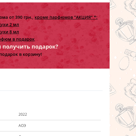
ма от 390 грн.,
кроме парфюмов "АКЦИЯ" *:
ухи 2 мл
ухи 8 мл
рфюм в подарок
ы получить подарок?
подарок в корзину!
2022
АОЭ