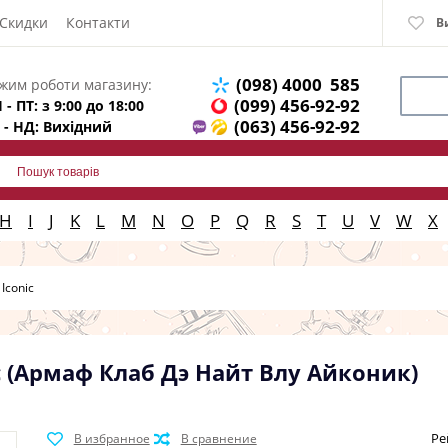
Скидки
Контакти
В
(098) 4000 585
жим роботи магазину:
(099) 456-92-92
 - ПТ: з 9:00 до 18:00
(063) 456-92-92
 - НД: Вихідний
H
I
J
K
L
M
N
O
P
Q
R
S
T
U
V
W
X
Iconic
ic (Армаф Клаб Дэ Найт Влу Айконик)
Ре