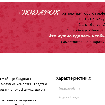
+ ПОДАРОК
при покупке любого парфю
1 шт. - бонус -
Д
2 шт. - бонус -
Д
3 шт. - бонус -
4-ый па
Что нужно сделать чтоб
Самостоятельно выбрать 
Характеристики:
rmaf
- це бездоганний
а чоловіча композиція здатна
Год разработки
одити в голові думку, що ви
Родина Брэнда
ною вашого щоденного