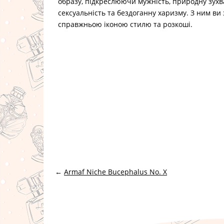
образу, підкреслюючи мужність, природну зухв
сексуальність та бездоганну харизму. З ним ви
справжньою іконою стилю та розкоші.
←
Armaf Niche Bucephalus No. X