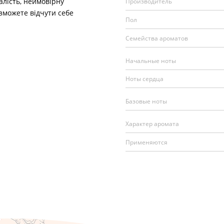
алість, неймовірну
Производитель
 зможете відчути себе
Пол
Семейства ароматов
Начальные ноты
Ноты сердца
Базовые ноты
Характер аромата
Применяются