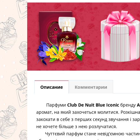
Описание
Комментарии
Парфуми
Club De Nuit Blue Iconic
бренду
A
аромат, на який захочеться молитися. Розкішн
закохати в себе з перших секунд звучання і зар
не хочете більше з нею розлучатися.
Чуттєвий парфум стане невід'ємною части