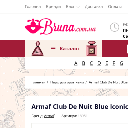
Головна
Бренди
Блог
Доставка
Оплата
Ре
ПН
СБ
Каталог
A
B
C
D
E
F
G
Главная
Парфуми оригінали
Armaf Club De Nuit Blue 
Armaf Club De Nuit Blue Icon
Бренд:
Armaf
Артикул:
18951