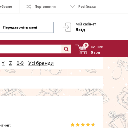
ибране
Порівняння
Російська
Мій кабінет
Передзвоніть мені
Вхід
0
Кошик
0 грн
Y
Z
0-9
Усі бренди
йтинг: