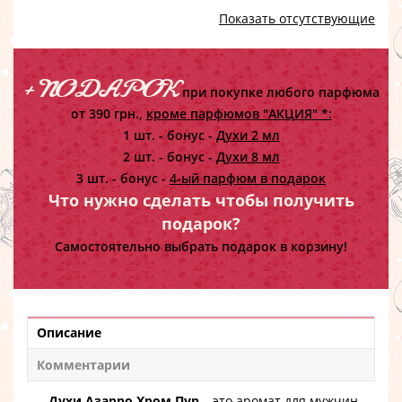
Показать отсутствующие
+ ПОДАРОК
при покупке любого парфюма
от 390 грн.,
кроме парфюмов "АКЦИЯ" *:
1 шт. - бонус -
Духи 2 мл
2 шт. - бонус -
Духи 8 мл
3 шт. - бонус -
4-ый парфюм в подарок
Что нужно сделать чтобы получить
подарок?
Самостоятельно выбрать подарок в корзину!
Описание
Комментарии
Духи Азарро Хром Пур
– это аромат для мужчин,