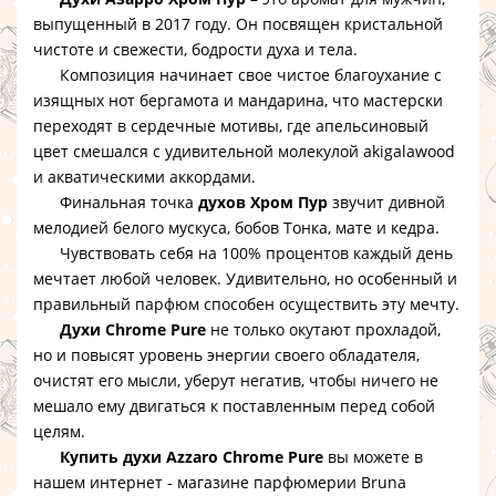
выпущенный в 2017 году. Он посвящен кристальной
чистоте и свежести, бодрости духа и тела.
Композиция начинает свое чистое благоухание с
изящных нот бергамота и мандарина, что мастерски
переходят в сердечные мотивы, где апельсиновый
цвет смешался с удивительной молекулой akigalawood
и акватическими аккордами.
Финальная точка
духов Хром Пур
звучит дивной
мелодией белого мускуса, бобов Тонка, мате и кедра.
Чувствовать себя на 100% процентов каждый день
мечтает любой человек. Удивительно, но особенный и
правильный парфюм способен осуществить эту мечту.
Духи Chrome Pure
не только окутают прохладой,
но и повысят уровень энергии своего обладателя,
очистят его мысли, уберут негатив, чтобы ничего не
мешало ему двигаться к поставленным перед собой
целям.
Купить духи Azzaro Chrome Pure
вы можете в
нашем интернет - магазине парфюмерии Bruna