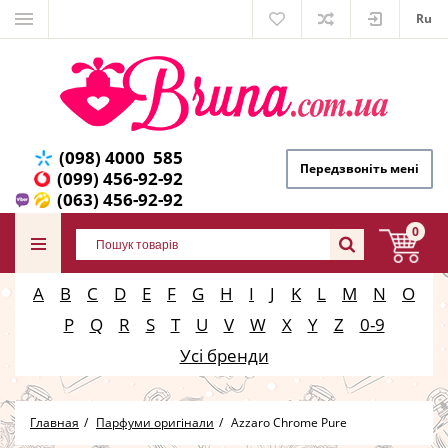
Ru
(098) 4000 585
Передзвоніть мені
(099) 456-92-92
(063) 456-92-92
0
A
B
C
D
E
F
G
H
I
J
K
L
M
N
O
P
Q
R
S
T
U
V
W
X
Y
Z
0-9
Усі бренди
Главная
Парфуми оригінали
Azzaro Chrome Pure