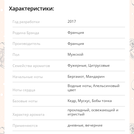
Характеристики:
2017
Год разработки
Франция
Родина Брэнда
Франция
Производитель
Мужской
Пол
Фужерные, Цитрусовые
Семейства ароматов
Бергамот, Мандарин
Начальные ноты
Водные ноты, Апельсиновый
цвет
Ноты сердца
Кедр, Мускус, Бобы тонка
Базовые ноты
прохладный, освежающий и
игристый
Характер аромата
дневные, вечерние
Применяются