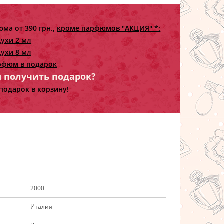
ма от 390 грн.,
кроме парфюмов "АКЦИЯ" *:
ухи 2 мл
ухи 8 мл
рфюм в подарок
ы получить подарок?
подарок в корзину!
2000
Италия