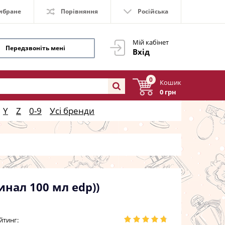
ибране
Порівняння
Російська
Мій кабінет
Передзвоніть мені
Вхід
0
Кошик
0 грн
Y
Z
0-9
Усі бренди
инал 100 мл edp))
йтинг: