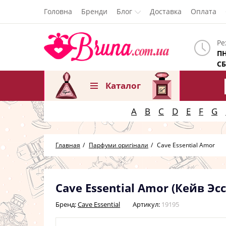
Головна
Бренди
Блог
Доставка
Оплата
Ре
ПН
СБ
Каталог
A
B
C
D
E
F
G
Главная
Парфуми оригінали
Cave Essential Amor
Cave Essential Amor (Кейв Эс
Бренд:
Cave Essential
Артикул:
19195