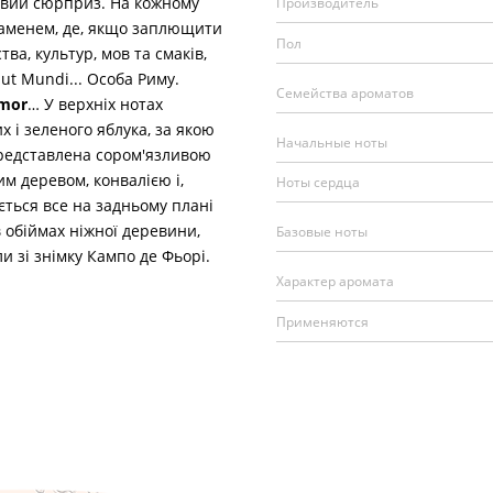
овий сюрприз. На кожному
Производитель
 каменем, де, якщо заплющити
Пол
тва, культур, мов та смаків,
put Mundi... Особа Риму.
Семейства ароматов
mor
… У верхніх нотах
х і зеленого яблука, за якою
Начальные ноты
редставлена ​​сором'язливою
м деревом, конвалією і,
Ноты сердца
ться все на задньому плані
 обіймах ніжної деревини,
Базовые ноты
и зі знімку Кампо де Фьорі.
Характер аромата
Применяются