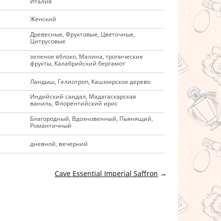
Италия
Женский
Древесные, Фруктовые, Цветочные,
Цитрусовые
зеленое яблоко, Малина, тропические
фрукты, Калабрийский бергамот
Ландыш, Гелиотроп, Кашмирское дерево
Индийский сандал, Мадагаскарская
ваниль, Флорентийский ирис
Благородный, Вдохновенный, Пьянящий,
Романтичный
дневной, вечерний
Cave Essential Imperial Saffron
→