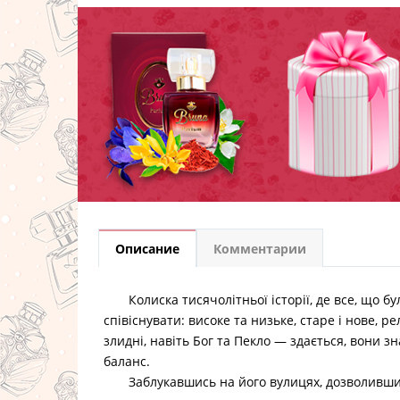
Описание
Комментарии
Колиска тисячолітньої історії, де все, що було
співіснувати: високе та низьке, старе і нове, ре
злидні, навіть Бог та Пекло — здається, вони з
баланс.
Заблукавшись на його вулицях, дозволивши с