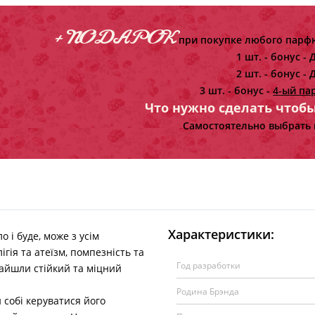
+ ПОДАРОК
при покупке любого парфю
1 шт. - бонус -
Д
2 шт. - бонус -
Д
3 шт. - бонус -
4-ый па
Что нужно сделать чтоб
Самостоятельно выбрать 
Характеристики:
 і буде, може з усім
лігія та атеїзм, помпезність та
Год разработки
найшли стійкий та міцний
Родина Брэнда
обі керуватися його