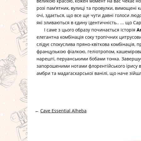
великою красою, кожен момент на вас чекає н
розі пам'ятник, вулиці та провулки, вимощені
очі, здається, що все ще чути давні голоси людс
які зливаються в єдину ідентичність.. ... що Ca
І саме з цього образу починається історія
A
елегантна комбінація соку тропічних цитрусови
слідує спокуслива пряно-квіткова комбінація, п
французькою фіалкою, геліотропом, кашемірови
нарешті, перуанськими бобами тонка. Завершує
запорошеними нотами флорентійського ірису в
амбри та мадагаскарської ванілі, що наче зійшл
←
Cave Essential Alheba