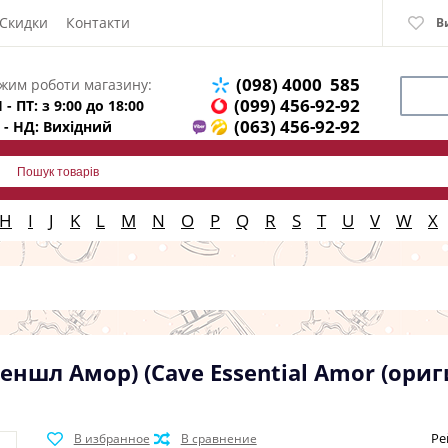
Скидки
Контакти
В
(098) 4000 585
жим роботи магазину:
(099) 456-92-92
 - ПТ: з 9:00 до 18:00
(063) 456-92-92
 - НД: Вихідний
H
I
J
K
L
M
N
O
P
Q
R
S
T
U
V
W
X
сеншл Амор) (Cave Essential Amor (ориг
Ре