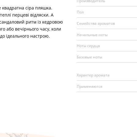
Производитель
 квадратна сіра пляшка.
Пол
еплі перцеві відляски. А
сандаловий ритм із кедровою
Семейства ароматов
го або вечірнього часу, коли
Начальные ноты
 до ідеального настрою.
Ноты сердца
Базовые ноты
Характер аромата
Применяются