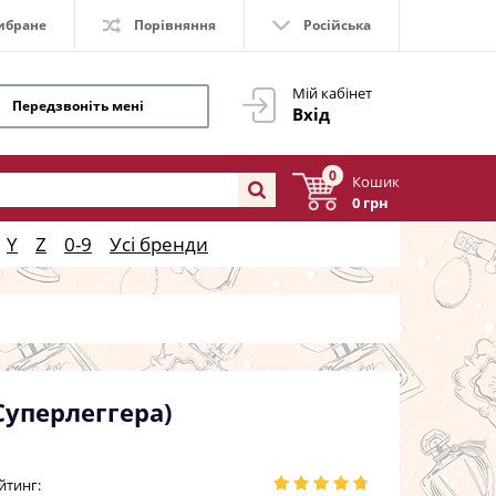
ибране
Порівняння
Російська
Мій кабінет
Передзвоніть мені
Вхід
0
Кошик
0 грн
Y
Z
0-9
Усі бренди
Суперлеггера)
йтинг: