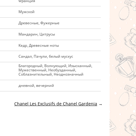
Франция
Мужской
Древесные, Фужерные
Мандарин, Цитрусы
Кедр, Древесные ноты
Сандал, Пачули, белый мускус
Благородный, Волнующий, Изысканный,
Мужественный, Необузданный,
Соблазнительный, Неоднозначный
дневной, вечерний
Chanel Les Exclusifs de Chanel Gardenia
→