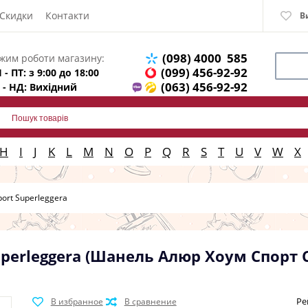
Скидки
Контакти
В
(098) 4000 585
жим роботи магазину:
(099) 456-92-92
 - ПТ: з 9:00 до 18:00
(063) 456-92-92
 - НД: Вихідний
H
I
J
K
L
M
N
O
P
Q
R
S
T
U
V
W
X
ort Superleggera
uperleggera (Шанель Алюр Хоум Спорт 
Ре