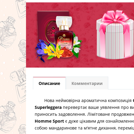
Описание
Комментарии
Нова неймовірна ароматична композиція
Superleggera
перевертає ваше уявлення про ви
приносить задоволення. Лімітоване продовжен
Homme Sport
є дуже цікавим для ознайомлення
собою мандаринове та м'ятне дихання, перем