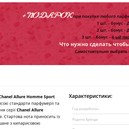
+ ПОДАРОК
при покупке любого парфю
1 шт. - бонус -
Д
2 шт. - бонус -
Д
3 шт. - бонус -
4-ый па
Что нужно сделать чтоб
Самостоятельно выбрать 
Характеристики:
Chanel Allure Homme Sport
сокі стандарти парфумерії та
Год разработки
ня серії
Chanel Allure
. Стартова нота приносить із
Родина Брэнда
ішане з кипарисовою