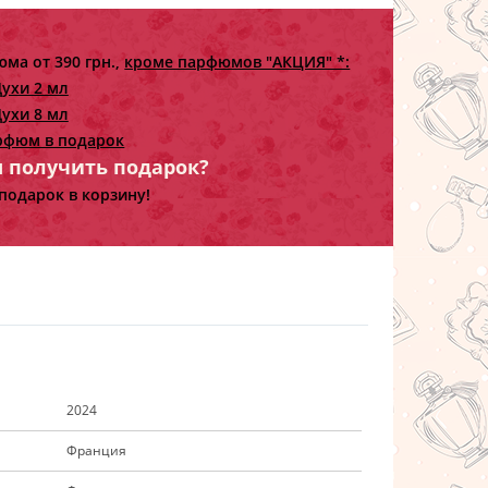
ма от 390 грн.,
кроме парфюмов "АКЦИЯ" *:
ухи 2 мл
ухи 8 мл
рфюм в подарок
ы получить подарок?
подарок в корзину!
2024
Франция