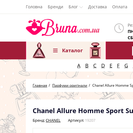
Головна
Бренди
Блог
Доставка
Оплата
Ре
ПН
СБ
Каталог
A
B
C
D
E
F
G
Главная
Парфуми оригінали
Chanel Allure Homme Sp
Chanel Allure Homme Sport S
Бренд:
CHANEL
Артикул:
19207