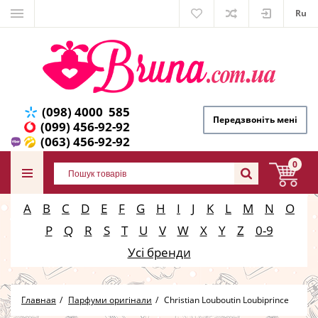
Ru
(098) 4000 585
Передзвоніть мені
(099) 456-92-92
(063) 456-92-92
0
A
B
C
D
E
F
G
H
I
J
K
L
M
N
O
P
Q
R
S
T
U
V
W
X
Y
Z
0-9
Усі бренди
Главная
Парфуми оригінали
Christian Louboutin Loubiprince