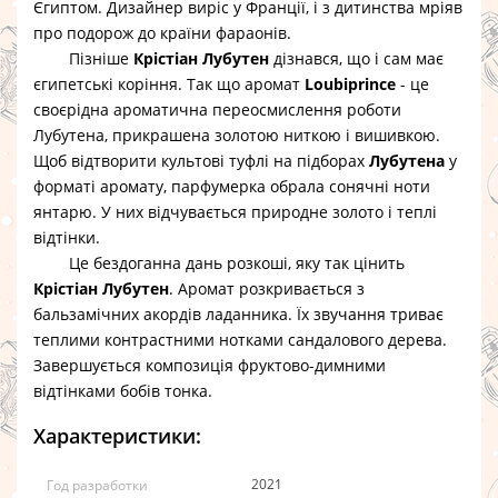
Єгиптом. Дизайнер виріс у Франції, і з дитинства мріяв
про подорож до країни фараонів.
Пізніше
Крістіан Лубутен
дізнався, що і сам має
єгипетські коріння. Так що аромат
Loubiprince
- це
своєрідна ароматична переосмислення роботи
Лубутена, прикрашена золотою ниткою і вишивкою.
Щоб відтворити культові туфлі на підборах
Лубутена
у
форматі аромату, парфумерка обрала сонячні ноти
янтарю. У них відчувається природне золото і теплі
відтінки.
Це бездоганна дань розкоші, яку так цінить
Крістіан Лубутен
. Аромат розкривається з
бальзамічних акордів ладанника. Їх звучання триває
теплими контрастними нотками сандалового дерева.
Завершується композиція фруктово-димними
відтінками бобів тонка.
Характеристики:
2021
Год разработки