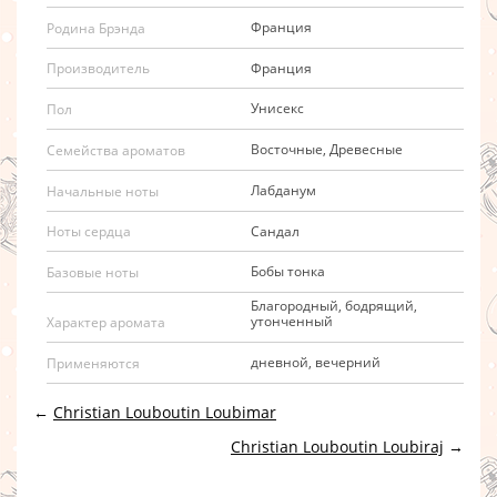
Франция
Родина Брэнда
Франция
Производитель
Унисекс
Пол
Восточные, Древесные
Семейства ароматов
Лабданум
Начальные ноты
Сандал
Ноты сердца
Бобы тонка
Базовые ноты
Благородный, бодрящий,
утонченный
Характер аромата
дневной, вечерний
Применяются
←
Christian Louboutin Loubimar
Christian Louboutin Loubiraj
→