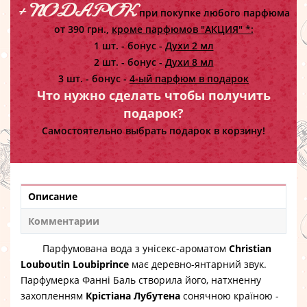
+ ПОДАРОК
при покупке любого парфюма
от 390 грн.,
кроме парфюмов "АКЦИЯ" *:
1 шт. - бонус -
Духи 2 мл
2 шт. - бонус -
Духи 8 мл
3 шт. - бонус -
4-ый парфюм в подарок
Что нужно сделать чтобы получить
подарок?
Самостоятельно выбрать подарок в корзину!
Описание
Комментарии
Парфумована вода з унісекс-ароматом
Christian
Louboutin Loubiprince
має деревно-янтарний звук.
Парфумерка Фанні Баль створила його, натхненну
захопленням
Крістіана Лубутена
сонячною країною -