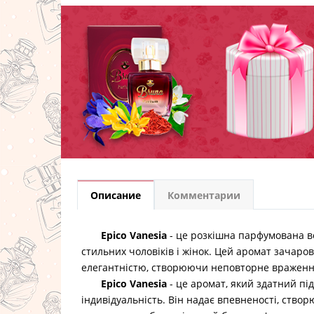
Описание
Комментарии
Epico Vanesia
- це розкішна парфумована во
стильних чоловіків і жінок. Цей аромат зачаро
елегантністю, створюючи неповторне враженн
Epico Vanesia
- це аромат, який здатний пі
індивідуальність. Він надає впевненості, створ