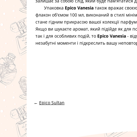
залишає за собою слід, який буде пам'ятатися д
Упаковка
Epico Vanesia
також вражає своєю
флакон об'ємом 100 мл, виконаний в стилі мінім
стане гідним прикрасою вашої колекції парфуме
Якщо ви шукаєте аромат, який підійде як для 
так і для особливих подій, то
Epico Vanesia
- ві
незабутні моменти і підкреслить вашу неповтор
←
Epico Sultan