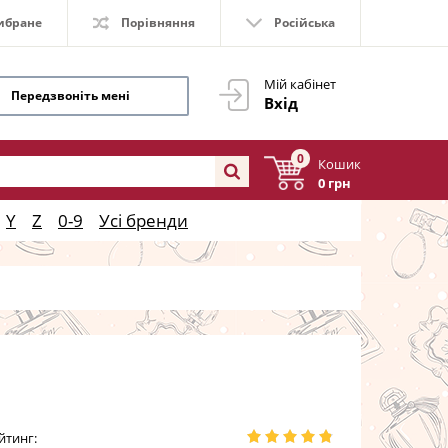
ибране
Порівняння
Російська
Мій кабінет
Передзвоніть мені
Вхід
0
Кошик
0 грн
Y
Z
0-9
Усі бренди
йтинг: