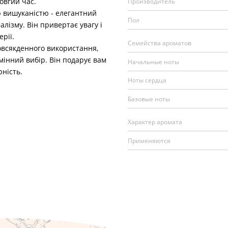
овгий час.
Производитель
 вишуканістю - елегантний
Пол
алізму. Він привертає увагу і
рії.
Семейства ароматов
повсякденного використання,
дмінний вибір. Він подарує вам
Начальные ноты
ність.
Ноты сердца
Базовые ноты
Характер аромата
Применяются