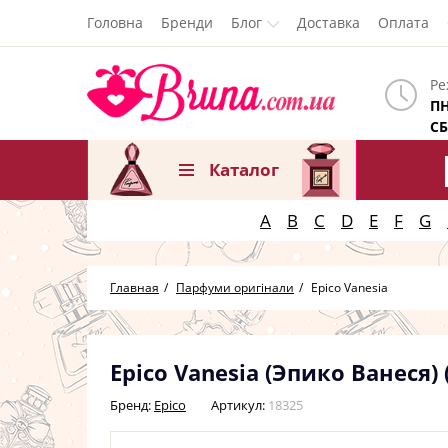
Головна
Бренди
Блог
Доставка
Оплата
Ре
ПН
СБ
Каталог
A
B
C
D
E
F
G
Главная
Парфуми оригінали
Epico Vanesia
Epico Vanesia (Эпико Ванеся) 
Бренд:
Epico
Артикул:
18325