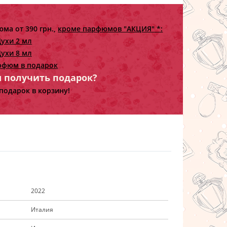
ма от 390 грн.,
кроме парфюмов "АКЦИЯ" *:
ухи 2 мл
ухи 8 мл
рфюм в подарок
ы получить подарок?
подарок в корзину!
2022
Италия