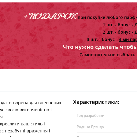
+ ПОДАРОК
при покупке любого парфю
1 шт. - бонус -
Д
2 шт. - бонус -
Д
3 шт. - бонус -
4-ый па
Что нужно сделать чтоб
Самостоятельно выбрать 
Характеристики:
да, створена для впевнених і
вує своєю витонченістю і
Год разработки
я.
дкреслити ваш стиль і
Родина Брэнда
ює незабутні враження і