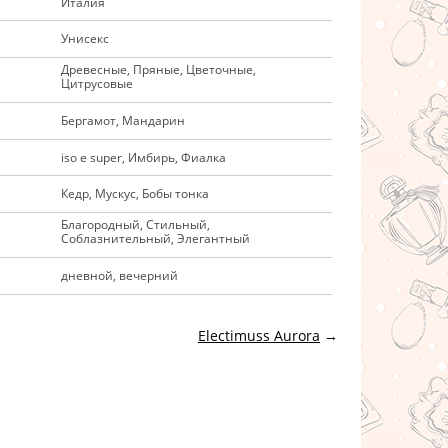
Италия
Унисекс
Древесные, Пряные, Цветочные,
Цитрусовые
Бергамот, Мандарин
iso e super, Имбирь, Фиалка
Кедр, Мускус, Бобы тонка
Благородный, Стильный,
Соблазнительный, Элегантный
дневной, вечерний
Electimuss Aurora
→