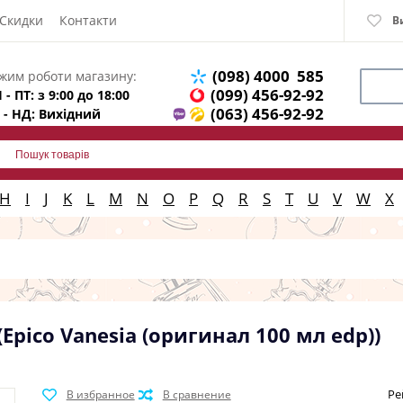
Скидки
Контакти
В
(098) 4000 585
жим роботи магазину:
(099) 456-92-92
 - ПТ: з 9:00 до 18:00
(063) 456-92-92
 - НД: Вихідний
H
I
J
K
L
M
N
O
P
Q
R
S
T
U
V
W
X
(Epico Vanesia (оригинал 100 мл edp))
Ре