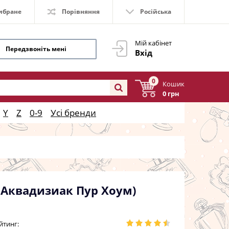
ибране
Порівняння
Російська
Мій кабінет
Передзвоніть мені
Вхід
0
Кошик
0 грн
Y
Z
0-9
Усі бренди
р Аквадизиак Пур Хоум)
йтинг: