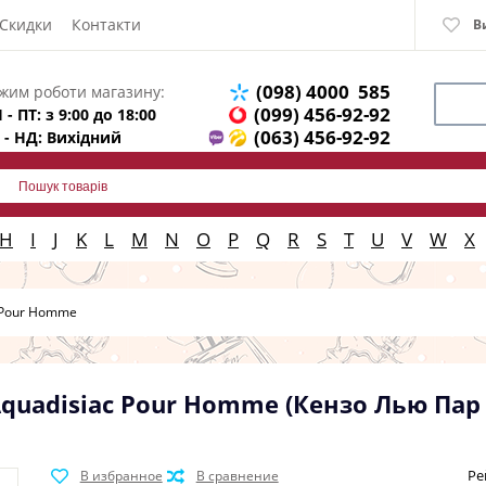
Скидки
Контакти
В
(098) 4000 585
жим роботи магазину:
(099) 456-92-92
 - ПТ: з 9:00 до 18:00
(063) 456-92-92
 - НД: Вихідний
H
I
J
K
L
M
N
O
P
Q
R
S
T
U
V
W
X
c Pour Homme
 Aquadisiac Pour Homme (Кензо Лью Па
Ре