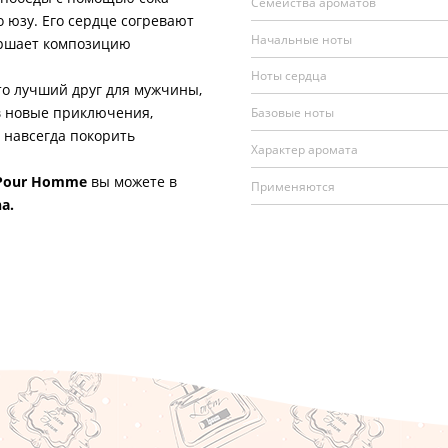
Семейства ароматов
 юзу. Его сердце согревают
Начальные ноты
ершает композицию
Ноты сердца
то лучший друг для мужчины,
в новые приключения,
Базовые ноты
 навсегда покорить
Характер аромата
 Pour Homme
вы можете в
Применяются
a.