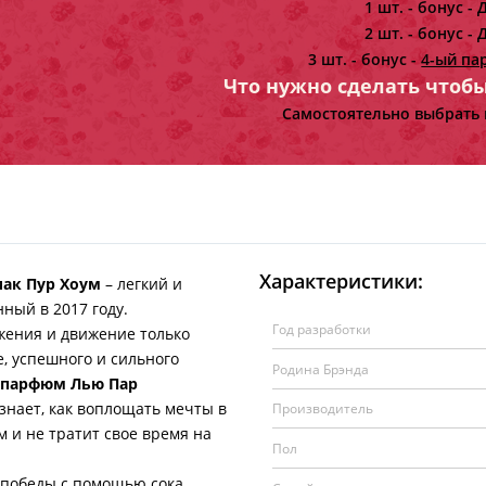
1 шт. - бонус -
Д
2 шт. - бонус -
Д
3 шт. - бонус -
4-ый па
Что нужно сделать чтоб
Самостоятельно выбрать 
Характеристики:
иак Пур Хоум
– легкий и
ый в 2017 году.
Год разработки
ения и движение только
е, успешного и сильного
Родина Брэнда
парфюм Лью Пар
знает, как воплощать мечты в
Производитель
м и не тратит свое время на
Пол
обеды с помощью сока