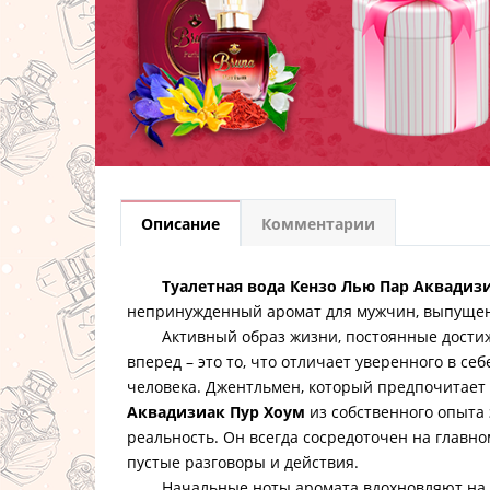
Описание
Комментарии
Туалетная вода Кензо Лью Пар Аквадиз
непринужденный аромат для мужчин, выпущенн
Активный образ жизни, постоянные достиж
вперед – это то, что отличает уверенного в себ
человека. Джентльмен, который предпочитает
Аквадизиак Пур Хоум
из собственного опыта 
реальность. Он всегда сосредоточен на главно
пустые разговоры и действия.
Начальные ноты аромата вдохновляют на п