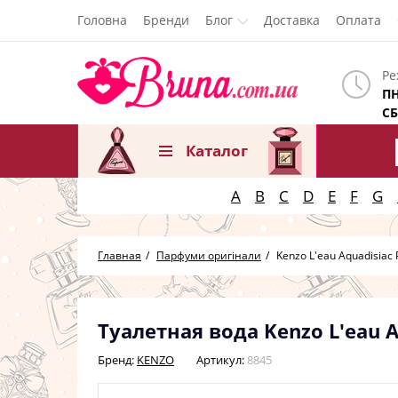
Головна
Бренди
Блог
Доставка
Оплата
Ре
ПН
СБ
Каталог
A
B
C
D
E
F
G
Главная
Парфуми оригінали
Kenzo L'eau Aquadisia
Туалетная вода Kenzo L'eau
Бренд:
KENZO
Артикул:
8845