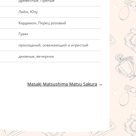
Древесные, Пряные
Лайм, Юзу
Кардамон, Перец розовый
Гуаяк
прохладный, освежающий и игристый
дневные, вечерние
Masaki Matsushima Matsu Sakura
→