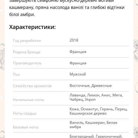
Завершують симфонію мускусно-деревні мотиви
кашмерану, пряна насолода ванілі та глибокі відтінки
білої амбри.
Характеристики:
2018
Год разработки
Франция
Родина Брэнда
Франция
Производитель
Мужской
Пол
Восточные, Древесные
Семейства ароматов
Лаванда, Лимон, Анис, Мята,
Чабрец, Укроп
Начальные ноты
Кожа, Османтус, Герань, Перец,
Кашмирское дерево
Ноты сердца
Ваниль, Кашмеран, Белая
амбра
Базовые ноты
Благородный, Гармоничный,