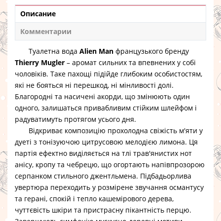
Описание
Комментарии
Туалетна вода
Alien Man
французького бренду
Thierry Mugler
– аромат сильних та впевнених у собі
чоловіків. Таке пахощі підійде глибоким особистостям,
які не бояться ні перешкод, ні мінливості долі.
Благородні та насичені акорди, що змінюють один
одного, залишаться привабливим стійким шлейфом і
радуватимуть протягом усього дня.
Відкриває композицію прохолодна свіжість м'яти у
дуеті з тонізуючою цитрусовою мелодією лимона. Ця
партія ефектно виділяється на тлі трав'янистих нот
анісу, кропу та чебрецю, що огортають напівпрозорою
серпанком стильного джентльмена. Підбадьорлива
увертюра переходить у розмірене звучання османтусу
та герані, спокій і тепло кашемірового дерева,
чуттєвість шкіри та пристрасну пікантність перцю.