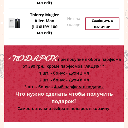
мл edt)
Thierry Mugler
Нет на
Alien Man
Сообщить о
складе
(LUXURY 100
наличии
мл edt)
+ ПОДАРОК
при покупке любого парфюма
от 390 грн.,
кроме парфюмов "АКЦИЯ" *:
1 шт. - бонус -
Духи 2 мл
2 шт. - бонус -
Духи 8 мл
3 шт. - бонус -
4-ый парфюм в подарок
Что нужно сделать чтобы получить
подарок?
Самостоятельно выбрать подарок в корзину!