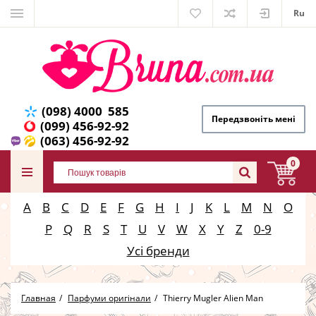
Ru
(098) 4000 585
Передзвоніть мені
(099) 456-92-92
(063) 456-92-92
0
A
B
C
D
E
F
G
H
I
J
K
L
M
N
O
P
Q
R
S
T
U
V
W
X
Y
Z
0-9
Усі бренди
Главная
Парфуми оригінали
Thierry Mugler Alien Man