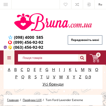
Ru
(098) 4000 585
Передзвоніть мені
(099) 456-92-92
(063) 456-92-92
0
A
B
C
D
E
F
G
H
I
J
K
L
M
N
O
P
Q
R
S
T
U
V
W
X
Y
Z
0-9
Усі бренди
Главная
Парфуми LUX
Tom Ford Lavender Extreme