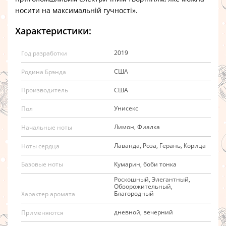
носити на максимальній гучності».
Характеристики:
2019
Год разработки
США
Родина Брэнда
США
Производитель
Унисекс
Пол
Лимон, Фиалка
Начальные ноты
Лаванда, Роза, Герань, Корица
Ноты сердца
Кумарин, боби тонка
Базовые ноты
Роскошный, Элегантный,
Обворожительный,
Благородный
Характер аромата
дневной, вечерний
Применяются