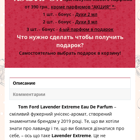
от 390 грн.,
кроме парфюмов "АКЦИЯ" *:
1 шт. - бонус -
Духи 2 мл
2 шт. - бонус -
Духи 8 мл
3 шт. - бонус -
4-ый парфюм в подарок
Что нужно сделать чтобы получить
подарок?
Самостоятельно выбрать подарок в корзину!
Описание
Комментарии
Tom Ford Lavender Extreme Eau De Parfum
–
сміливий фужерний унісекс-аромат, створений
знаменитим брендом у 2019 році. Те, що ви хотіли
знати про лаванду і те, що ви боялися дізнатися про
себе, – ось що таке
Lavender Extreme
. Це не