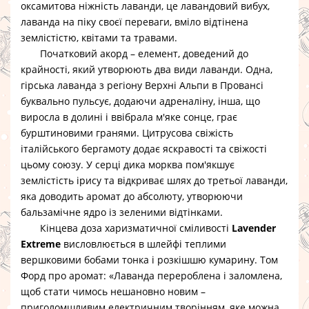
оксамитова ніжність лаванди, це лавандовий вибух,
лаванда на піку своєї переваги, вміло відтінена
землістістю, квітами та травами.
Початковий акорд – елемент, доведений до
крайності, який утворюють два види лаванди. Одна,
гірська лаванда з регіону Верхні Альпи в Провансі
буквально пульсує, додаючи адреналіну, інша, що
виросла в долині і ввібрала м'яке сонце, грає
бурштиновими гранями. Цитрусова свіжість
італійського бергамоту додає яскравості та свіжості
цьому союзу. У серці дика морква пом'якшує
землістість ірису та відкриває шлях до третьої лаванди,
яка доводить аромат до абсолюту, утворюючи
бальзамічне ядро ​​із зеленими відтінками.
Кінцева доза харизматичної сміливості
Lavender
Extreme
висловлюється в шлейфі теплими
вершковими бобами тонка і розкішшю кумарину. Том
Форд про аромат: «Лаванда перероблена і заломлена,
щоб стати чимось нешановно новим –
приголомшливим електричним творінням, яке можна