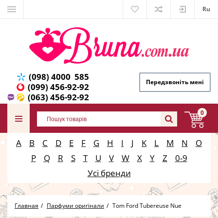
Ru
(098) 4000 585
Передзвоніть мені
(099) 456-92-92
(063) 456-92-92
0
A
B
C
D
E
F
G
H
I
J
K
L
M
N
O
P
Q
R
S
T
U
V
W
X
Y
Z
0-9
Усі бренди
Главная
Парфуми оригінали
Tom Ford Tubereuse Nue