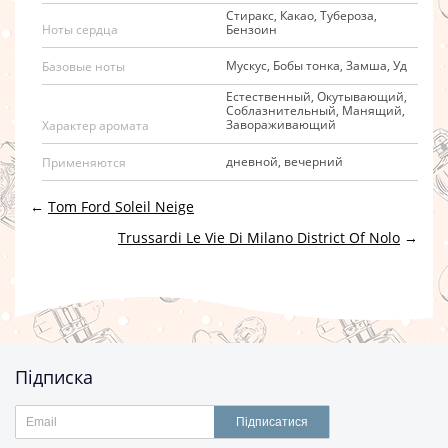
Стиракс, Какао, Тубероза,
Бензоин
Ноты сердца
Мускус, Бобы тонка, Замша, Уд
Базовые ноты
Естественный, Окутывающий,
Соблазнительный, Манящий,
Завораживающий
Характер аромата
дневной, вечерний
Применяются
←
Tom Ford Soleil Neige
Trussardi Le Vie Di Milano District Of Nolo
→
Підписка
Підписатися