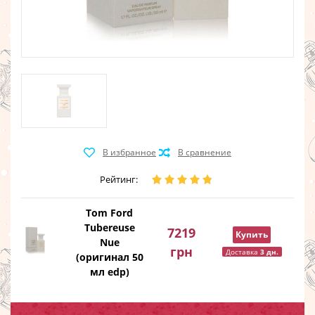
Рейтинг:
Tom Ford
Tubereuse
7219
Купить
Nue
грн
Доставка
3 дн.
(оригинал 50
мл edp)