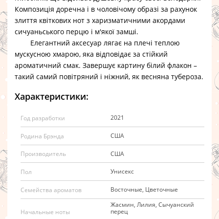
Композиція доречна і в чоловічому образі за рахунок
злиття квіткових нот з харизматичними акордами
сичуаньського перцю і м'якої замші.
Елегантний аксесуар лягає на плечі теплою
мускусною хмарою, яка відповідає за стійкий
ароматичний смак. Завершує картину білий флакон –
такий самий повітряний і ніжний, як весняна тубероза.
Характеристики:
2021
Год разработки
США
Родина Брэнда
США
Производитель
Унисекс
Пол
Восточные, Цветочные
Семейства ароматов
Жасмин, Лилия, Сычуанский
перец
Начальные ноты