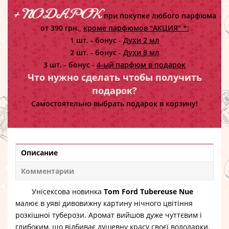
+ ПОДАРОК
при покупке любого парфюма
от 390 грн.,
кроме парфюмов "АКЦИЯ" *:
1 шт. - бонус -
Духи 2 мл
2 шт. - бонус -
Духи 8 мл
3 шт. - бонус -
4-ый парфюм в подарок
Что нужно сделать чтобы получить
подарок?
Самостоятельно выбрать подарок в корзину!
Описание
Комментарии
Унісексова новинка
Tom Ford Tubereuse Nue
малює в уяві дивовижну картину нічного цвітіння
розкішної туберози. Аромат вийшов дуже чуттєвим і
глибоким, що відбиває душевну красу своєї володарки.