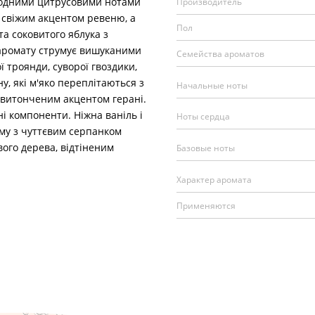
одними цитрусовими нотами
Производитель
 свіжим акцентом ревеню, а
Пол
а соковитого яблука з
аромату струмує вишуканими
Семейства ароматов
ї троянди, суворої гвоздики,
, які м'яко переплітаються з
Начальные ноты
 витонченим акцентом герані.
 компоненти. Ніжна ваніль і
Ноты сердца
му з чуттєвим серпанком
вого дерева, відтіненим
Базовые ноты
Характер аромата
Применяются