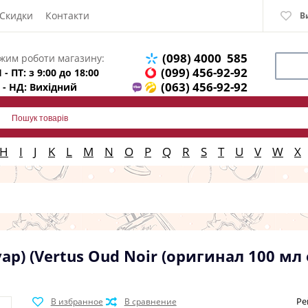
Скидки
Контакти
В
(098) 4000 585
жим роботи магазину:
(099) 456-92-92
 - ПТ: з 9:00 до 18:00
(063) 456-92-92
 - НД: Вихідний
H
I
J
K
L
M
N
O
P
Q
R
S
T
U
V
W
X
ар) (Vertus Oud Noir (оригинал 100 мл 
Ре