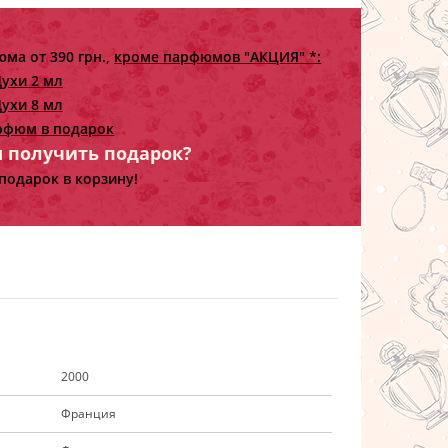
ма от 390 грн.,
кроме парфюмов "АКЦИЯ" *:
ухи 2 мл
ухи 8 мл
рфюм в подарок
ы получить подарок?
подарок в корзину!
2000
Франция