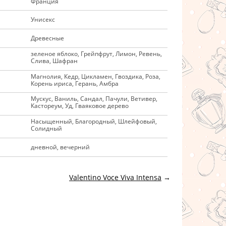
Франция
Унисекс
Древесные
зеленое яблоко, Грейпфрут, Лимон, Ревень,
Слива, Шафран
Магнолия, Кедр, Цикламен, Гвоздика, Роза,
Корень ириса, Герань, Амбра
Мускус, Ваниль, Сандал, Пачули, Ветивер,
Кастореум, Уд, Гваяковое дерево
Насыщенный, Благородный, Шлейфовый,
Солидный
дневной, вечерний
Valentino Voce Viva Intensa
→