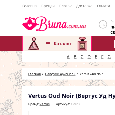
Головна
Бренди
Блог
Доставка
Оплата
Ре
ПН
СБ
Каталог
A
B
C
D
E
F
G
Главная
Парфуми оригінали
Vertus Oud Noir
Vertus Oud Noir (Вертус Уд Ну
Бренд:
Vertus
Артикул:
17923