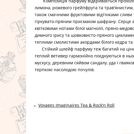
Композиція парфуму відкривається прохол
лимона, рожевого грейпфрута та трав'янистим,
також смачними фруктовими відтінками сливи т
гіркувато-пряним присмаком шафрану. Серце 
квітковими нотами білої магнолії, пряно-медово
димного ірису та шовковисто-пряного цикламену
теплими смолистими акордами білого кедра та
Стійкий шлейф парфуму теж багатий на цінні
теплий ветивер гармонійно поєднуються в ньо
мускусу, деревним сяйвом сандалу, уда і гваяко
терпкою насолодою почулів.
←
Voyages Imaginaires Tea & Rock'n Roll