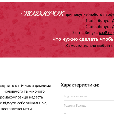
+ ПОДАРОК
при покупке любого парфю
1 шт. - бонус -
Д
2 шт. - бонус -
Д
3 шт. - бонус -
4-ый па
Что нужно сделать чтоб
Самостоятельно выбрать 
Характеристики:
звучить магічними димними
 і чоловічого та жіночого
Год разработки
аромакомпозиції надасть
е відчути себе унікальною,
Родина Брэнда
 поставленої мети.