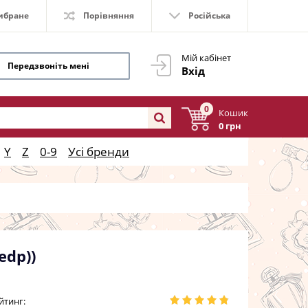
ибране
Порівняння
Російська
Мій кабінет
Передзвоніть мені
Вхід
0
Кошик
0 грн
Y
Z
0-9
Усі бренди
edp))
йтинг: