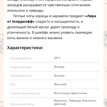
аккордов раскрывается чувственным сочетанием
апельсина и лаванды.
Теплые ноты корицы и карамели придают
«Лира
от Ксерджофф»
сладость и насыщенность, а
дразнящий белый мускус дарит прохладу и
утонченность. В шлейфе можно уловить пьянящие
ноты ванили и нежного жасмина.
Характеристики:
2011
Год разработки
Италия
Родина Брэнда
Италия
Производитель
Женский
Пол
Восточные, Цветочные
Семейства ароматов
Бергамот, Лаванда, Апельсин
красный
Начальные ноты