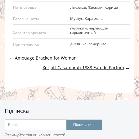
Лакрица, Жасмин, Корица
Ноты сердца
Мускус, Карамель
Базовые ноты
глубокий, чарующий,
гармоничный
Характер аромата
дневные, вечерние
Применяются
←
Amouage Bracken for Woman
Xerjoff Casamorati 1888 Eau de Parfum
→
Підписка
Підписатися
Отримуйте тільки корисні статті!