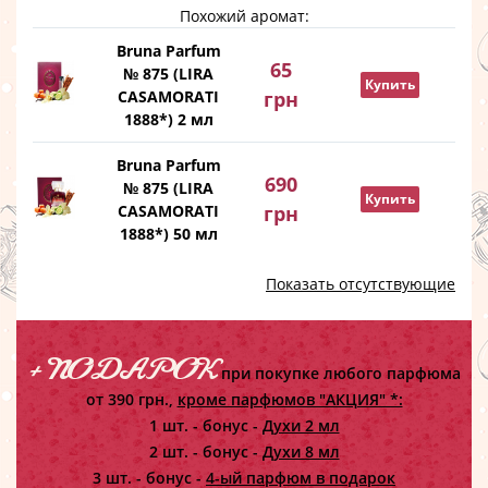
Похожий аромат:
Bruna Parfum
65
№ 875 (LIRA
Купить
CASAMORATI
грн
1888*) 2 мл
Bruna Parfum
690
№ 875 (LIRA
Купить
CASAMORATI
грн
1888*) 50 мл
Показать отсутствующие
+ ПОДАРОК
при покупке любого парфюма
от 390 грн.,
кроме парфюмов "АКЦИЯ" *:
1 шт. - бонус -
Духи 2 мл
2 шт. - бонус -
Духи 8 мл
3 шт. - бонус -
4-ый парфюм в подарок