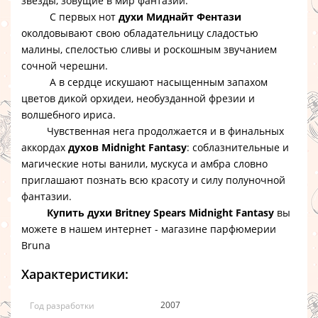
звезды, зовущие в мир фантазий.
С первых нот
духи Миднайт Фентази
околдовывают свою обладательницу сладостью
малины, спелостью сливы и роскошным звучанием
сочной черешни.
А в сердце искушают насыщенным запахом
цветов дикой орхидеи, необузданной фрезии и
волшебного ириса.
Чувственная нега продолжается и в финальных
аккордах
духов Midnight Fantasy
: соблазнительные и
магические ноты ванили, мускуса и амбра словно
приглашают познать всю красоту и силу полуночной
фантазии.
Купить духи Britney Spears Midnight Fantasy
вы
можете в нашем интернет - магазине парфюмерии
Bruna
Характеристики:
2007
Год разработки