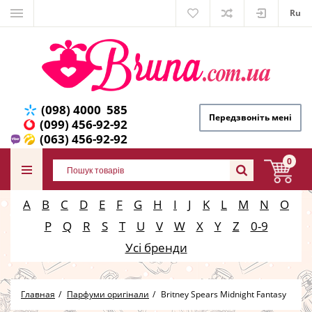
Ru
(098) 4000 585
Передзвоніть мені
(099) 456-92-92
(063) 456-92-92
0
A
B
C
D
E
F
G
H
I
J
K
L
M
N
O
P
Q
R
S
T
U
V
W
X
Y
Z
0-9
Усі бренди
Главная
Парфуми оригінали
Britney Spears Midnight Fantasy