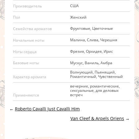
США
Производитель
Женский
Пол
Фруктовые, Цветочные
Семейства ароматов
Малина, Слива, Черешня
Начальные ноты
Фрезия, Орхидея, Ирис
Ноты сердца
Мускус, Ваниль, Амбра
Базовые ноты
Волнующий, Пьянящий,
Романтичный, Чувственный
Характер аромата
вечерние, романтические,
сексуальные, для деловых
встреч
Применяются
←
Roberto Cavalli Just Cavalli Him
Van Cleef & Arpels Oriens
→