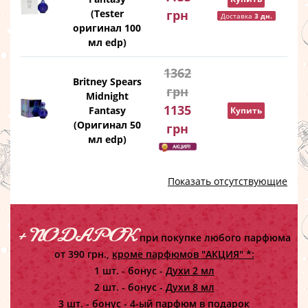
(Tester
грн
Доставка
3 дн.
оригинал 100
мл edp)
1362
Britney Spears
грн
Midnight
1135
Fantasy
Купить
(Оригинал 50
грн
мл edp)
Показать отсутствующие
+ ПОДАРОК
при покупке любого парфюма
от 390 грн.,
кроме парфюмов "АКЦИЯ" *:
1 шт. - бонус -
Духи 2 мл
2 шт. - бонус -
Духи 8 мл
3 шт. - бонус -
4-ый парфюм в подарок