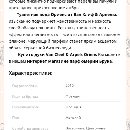
которые пикантно подчеркивают переливы пачули и
прохладное прикосновение амбры.
Туалетная вода Ориенс от Ван Клиф & Арпельс
изысканно подчеркнет женственность и нежность
своей обладательницы. Роскошь, таинственность,
эффектная элегантность – все это спрятано в стильном
флаконе. Чарующий парфюм станет ярким акцентом
образа серьезной бизнес-леди.
Купить духи Van Cleef & Arpels Oriens
Вы можете
в нашем
интернет магазине парфюмерии Бруна
.
Характеристики:
2010
Год разработки
Франция
Родина Брэнда
Франция
Производитель
Женский
Пол
Восточные, Цветочные
Семейства ароматов