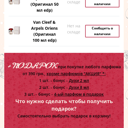
складе
(Оригинал 50
наличии
мл edp)
Van Cleef &
Нет на
Arpels Oriens
Сообщить о
складе
(Оригинал
наличии
100 мл edp)
+ ПОДАРОК
при покупке любого парфюма
от 390 грн.,
кроме парфюмов "АКЦИЯ" *:
1 шт. - бонус -
Духи 2 мл
2 шт. - бонус -
Духи 8 мл
3 шт. - бонус -
4-ый парфюм в подарок
Что нужно сделать чтобы получить
подарок?
Самостоятельно выбрать подарок в корзину!