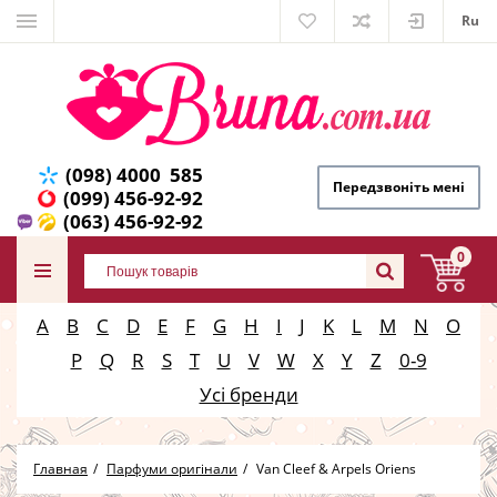
Ru
(098) 4000 585
Передзвоніть мені
(099) 456-92-92
(063) 456-92-92
0
A
B
C
D
E
F
G
H
I
J
K
L
M
N
O
P
Q
R
S
T
U
V
W
X
Y
Z
0-9
Усі бренди
Главная
Парфуми оригінали
Van Cleef & Arpels Oriens