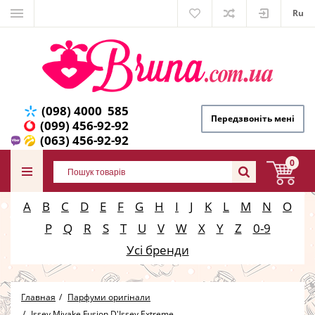
Ru
(098) 4000 585
Передзвоніть мені
(099) 456-92-92
(063) 456-92-92
0
A
B
C
D
E
F
G
H
I
J
K
L
M
N
O
P
Q
R
S
T
U
V
W
X
Y
Z
0-9
Усі бренди
Главная
Парфуми оригінали
Issey Miyake Fusion D'Issey Extreme