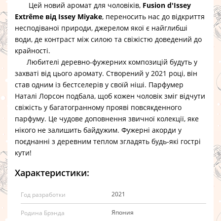
Цей новий аромат для чоловіків,
Fusion d'Issey
Extrême від Issey Miyake
, переносить нас до відкриття
несподіваної природи, джерелом якої є найглибші
води, де контраст між силою та свіжістю доведений до
крайності.
Любителі деревно-фужерних композицій будуть у
захваті від цього аромату. Створений у 2021 році, він
став одним із бестселерів у своїй ніші. Парфумер
Наталі Лорсон подбала, щоб кожен чоловік зміг відчути
свіжість у багатогранному прояві повсякденного
парфуму. Це чудове доповнення звичної колекції, яке
нікого не залишить байдужим. Фужерні акорди у
поєднанні з деревним теплом згладять будь-які гострі
кути!
Характеристики:
2021
Год разработки
Япония
Родина Брэнда