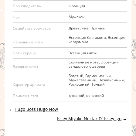
Франция
Производитель
Мужской
Пол
Древесные, Пряные
Семейства ароматов
Эссенция бергамота, Эссенция
кардамона
Начальные ноты
Эссенция мяты
Ноты сердца
Солнечные ноты, Эссенция
сандалового дерева
Базовые ноты
Богатый, Гармоничный,
Мужественный, Независимый,
Роскошный, Тонкий
Характер аромата
дневной, вечерний
Применяются
←
Hugo Boss Hugo Now
Issey Miyake Nectar D`Issey Igo
→