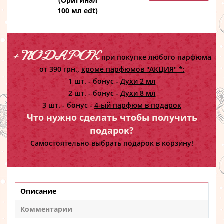
(Оригинал
100 мл edt)
+ ПОДАРОК
при покупке любого парфюма
от 390 грн.,
кроме парфюмов "АКЦИЯ" *:
1 шт. - бонус -
Духи 2 мл
2 шт. - бонус -
Духи 8 мл
3 шт. - бонус -
4-ый парфюм в подарок
Что нужно сделать чтобы получить
подарок?
Самостоятельно выбрать подарок в корзину!
Описание
Комментарии