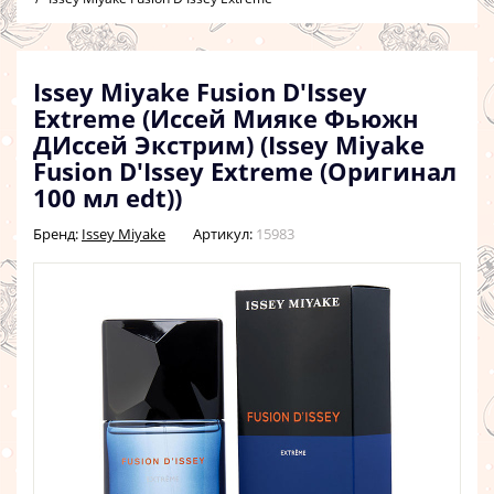
Issey Miyake Fusion D'Issey
Extreme (Иссей Мияке Фьюжн
ДИссей Экстрим) (Issey Miyake
Fusion D'Issey Extreme (Оригинал
100 мл edt))
Бренд:
Issey Miyake
Артикул:
15983