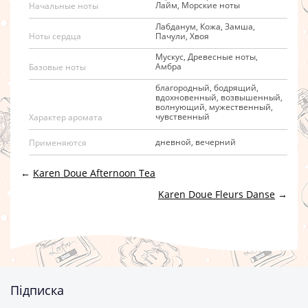
Лайм, Морские ноты
Начальные ноты
Лабданум, Кожа, Замша,
Пачули, Хвоя
Ноты сердца
Мускус, Древесные ноты,
Амбра
Базовые ноты
благородный, бодрящий,
вдохновенный, возвышенный,
волнующий, мужественный,
чувственный
Характер аромата
дневной, вечерний
Применяются
←
Karen Doue Afternoon Tea
Karen Doue Fleurs Danse
→
Підписка