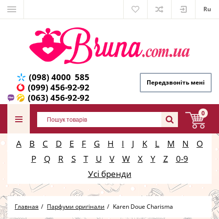
Ru
(098) 4000 585
Передзвоніть мені
(099) 456-92-92
(063) 456-92-92
0
A
B
C
D
E
F
G
H
I
J
K
L
M
N
O
P
Q
R
S
T
U
V
W
X
Y
Z
0-9
Усі бренди
Главная
Парфуми оригінали
Karen Doue Charisma