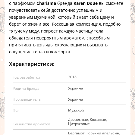
с парфюмом
Charisma
бренда
Karen Doue
вы сможете
почувствовать себя достаточно успешным и
уверенным мужчиной, который знает себе цену и
берет от жизни все. Роскошная композиция, подобно
тягучему меду, покроет каждую частицу тела
обладателя невероятным ароматом, способным
притягивать взгляды окружающих и вызывать
ощущение тепла и комфорта.
Характеристики:
2016
Год разработки
Украина
Родина Брэнда
Украина
Производитель
Мужской
Пол
Древесные, Кожаные,
Цитрусовые
Семейства ароматов
Бергамот, Горький апельсин,