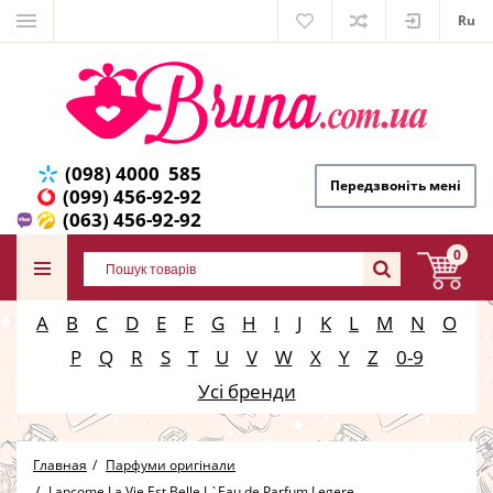
Ru
(098) 4000 585
Передзвоніть мені
(099) 456-92-92
(063) 456-92-92
0
A
B
C
D
E
F
G
H
I
J
K
L
M
N
O
P
Q
R
S
T
U
V
W
X
Y
Z
0-9
Усі бренди
Главная
Парфуми оригінали
Lancome La Vie Est Belle L`Eau de Parfum Legere