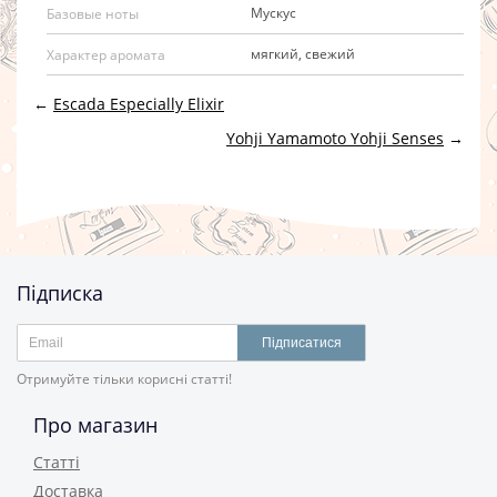
Мускус
Базовые ноты
мягкий, свежий
Характер аромата
←
Escada Especially Elixir
Yohji Yamamoto Yohji Senses
→
Підписка
Підписатися
Отримуйте тільки корисні статті!
Про магазин
Статті
Доставка