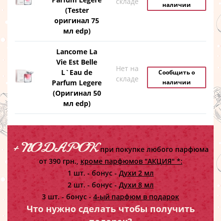
складе
наличии
(Tester
оригинал 75
мл edp)
Lancome La
Vie Est Belle
Нет на
L`Eau de
Сообщить о
складе
Parfum Legere
наличии
(Оригинал 50
мл edp)
+ ПОДАРОК
при покупке любого парфюма
от 390 грн.,
кроме парфюмов "АКЦИЯ" *:
1 шт. - бонус -
Духи 2 мл
2 шт. - бонус -
Духи 8 мл
3 шт. - бонус -
4-ый парфюм в подарок
Что нужно сделать чтобы получить