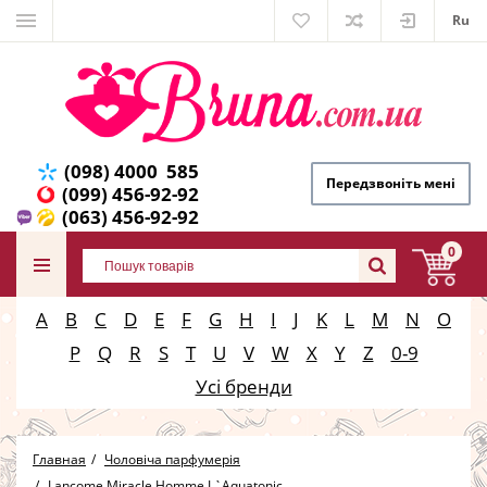
Ru
(098) 4000 585
Передзвоніть мені
(099) 456-92-92
(063) 456-92-92
0
A
B
C
D
E
F
G
H
I
J
K
L
M
N
O
P
Q
R
S
T
U
V
W
X
Y
Z
0-9
Усі бренди
Главная
Чоловіча парфумерія
Lancome Miracle Homme L`Aquatonic