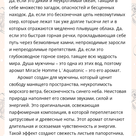
Да, если это дикий и неукротимый океан, таящий в
себе множество загадок, опасностей и бесценных
находок. Да, если это бесконечная цепь невозмутимых
озер, которые лежат так уже долгие тысячи лет и в
которых отражаются медленно плывущие облака. Да,
если это быстрая горная речки, прокладывающая себе
путь через безмолвные камни, непроходимые заросли
и непреодолимые препятствия. Да, если это
глубоководное горное озеро, таящее всю мудрость
мира. Душа мужчины – это одна из этих вод, поэтому
аромат Miracle Homme L`Aquatonic – это его аромат.
Аромат создан для мужчины, который ценит
свободу манящего пространства, неукротимость
морского ветра, бесконечность синего неба. Неистовая
природа наполняет его своими звуками, силой и
энергией. Это оригинальная, освежающая
парфюмерная композиция, в которой переплетаются
цитрусовые и древесные ноты. Этот аромат отличают
длительная и осязаемая чувственность и энергия.
Такой эффект создают свежесть листьев папоротника,