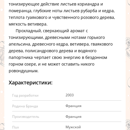
тонизирующее действие листьев кориандра и
померанца, глубокие ноты листьев рубарба и кедра,
теплота гуаякового и чувственного розового дерева,
мягкость ветивера.
Прохладный, сверкающий аромат с
тонизирующими, древесными нотами горького
апельсина, древесного кедра, ветивера, гваякового
дерева, полисандрового дерева и водяного
папортника черпает свою энергию в бездонном
горном озере, и не может оставить никого
ровондушным.
Характеристики:
2003
Год разработки
Франция
Родина Брэнда
Франция
Производитель
Мужской
Пол