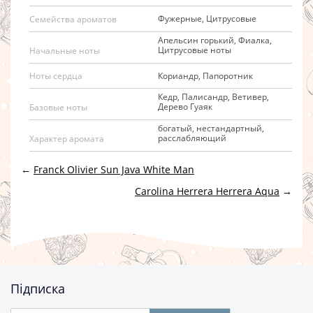
Фужерные, Цитрусовые
Семейства ароматов
Апельсин горький, Фиалка,
Цитрусовые ноты
Начальные ноты
Кориандр, Папоротник
Ноты сердца
Кедр, Палисандр, Ветивер,
Дерево Гуаяк
Базовые ноты
богатый, нестандартный,
расслабляющий
Характер аромата
←
Franck Olivier Sun Java White Man
Carolina Herrera Herrera Aqua
→
Підписка