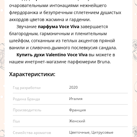
очаровательными интонациями нежнейшего
флердоранжа и безупречным сплетением душистых
аккордов цветов жасмина и гардении.
Звучание
парфума Voce Viva
завершается
благородным, гармоничным и пленительным
шлейфом, сотканным из теплых акцентов пряной
ванили и сливочно-дымного послевкусия сандала.
Купить духи Valentino Voce Viva
вы можете в
нашем инетрнет-магазине парфюмерии Bruna.
Характеристики:
2020
Год разработки
Италия
Родина Брэнда
Франция
Производитель
Женский
Пол
Цветочные, Цитрусовые
Семейства ароматов