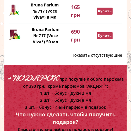
Bruna Parfum
165
№ 717 (Voce
Купить
грн
Viva*) 8 мл
Bruna Parfum
690
№ 717 (Voce
Купить
грн
Viva*) 50 мл
Показать отсутствующие
+ ПОДАРОК
при покупке любого парфюма
от 390 грн.,
кроме парфюмов "АКЦИЯ" *:
1 шт. - бонус -
Духи 2 мл
2 шт. - бонус -
Духи 8 мл
3 шт. - бонус -
4-ый парфюм в подарок
Что нужно сделать чтобы получить
подарок?
Самостоятельно выбрать подарок в корзину!