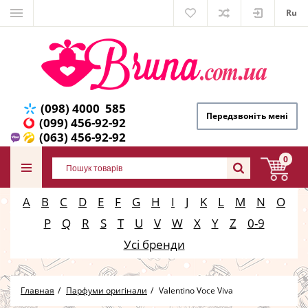
Ru
(098) 4000 585
Передзвоніть мені
(099) 456-92-92
(063) 456-92-92
0
A
B
C
D
E
F
G
H
I
J
K
L
M
N
O
P
Q
R
S
T
U
V
W
X
Y
Z
0-9
Усі бренди
Главная
Парфуми оригінали
Valentino Voce Viva