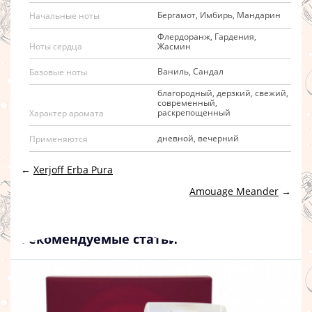
Бергамот, Имбирь, Мандарин
Начальные ноты
Флердоранж, Гардения,
Жасмин
Ноты сердца
Ваниль, Сандал
Базовые ноты
благородный, дерзкий, свежий,
современный,
раскрепощенный
Характер аромата
дневной, вечерний
Применяются
←
Xerjoff Erba Pura
Amouage Meander
→
Рекомендуемые статьи