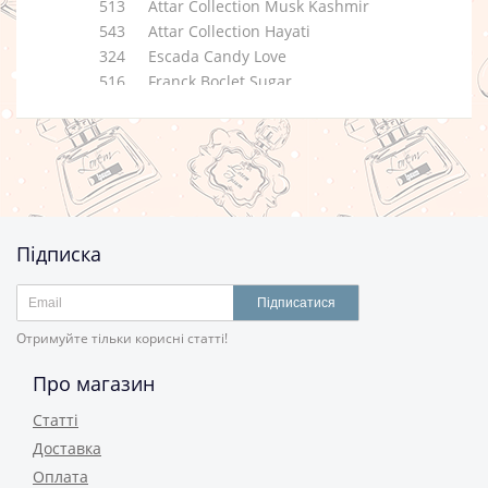
513
Attar Collection Musk Kashmir
543
Attar Collection Hayati
324
Escada Candy Love
516
Franck Boclet Sugar
428
Narciso Rodriguez Poudree
580
Tiziana Terenzi Draco
584
Tom Ford BITTER PEACH
717
Valentino Voce Viva
514
Xerjoff Erba Pura
277
Tiziana Terenzi Casanova
Підписка
Підписатися
Отримуйте тільки корисні статті!
Про магазин
Статті
Доставка
Оплата