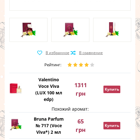
Рейтинг:
Valentino
1311
Voce Viva
Купить
(LUX 100 мл
грн
edp)
Похожий аромат:
Bruna Parfum
65
№ 717 (Voce
Купить
грн
Viva*) 2 мл